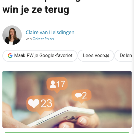
›
win je ze terug
5x waarom je volgers verliest op Instagram & zo win je ze teru
Claire van Helsdingen
van
Orkest Phion
Maak FW je Google-favoriet
Lees voor
Delen