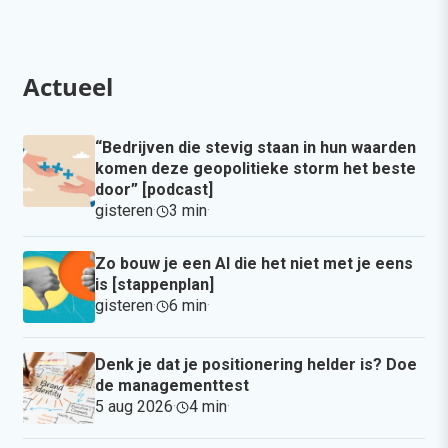
Actueel
“Bedrijven die stevig staan in hun waarden
komen deze geopolitieke storm het beste
door” [podcast]
gisteren
·
3 min
·
Zo bouw je een AI die het niet met je eens
is [stappenplan]
gisteren
·
6 min
·
Denk je dat je positionering helder is? Doe
de managementtest
5 aug 2026
·
4 min
·