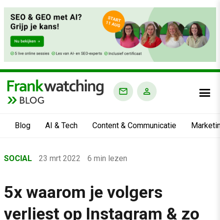
BLOG
Blog
AI & Tech
Content & Communicatie
Marketi
Home
SOCIAL
23 mrt 2022
6 min lezen
›
Blog
5x waarom je volgers
›
verliest op Instagram & zo
Social