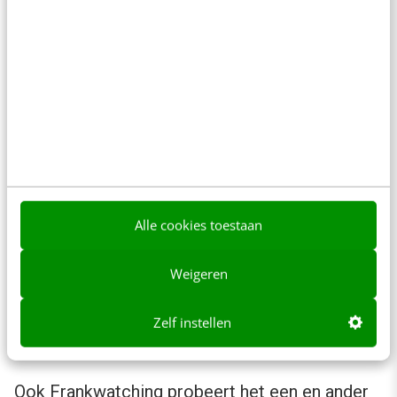
of deze het wel/niet goed doet bij je
volgers. Zorg wel dat het altijd bij je
merk(waarden) en huisstijl past. Met
vernieuwde content kun je ook weer
nieuwe volgers aantrekken.
Experimenteer met verschillende vormen
van posts (post op je feed, Reels, verhaal)
en meet wekelijks welke vorm het beste
Alle cookies toestaan
werkt: zo kom je misschien tot nieuwe
inzichten.
Weigeren
Hou
de laatste Instagramtrends
in de
gaten en pas je content daarop aan waar
Zelf instellen
mogelijk.
Ook Frankwatching probeert het een en ander