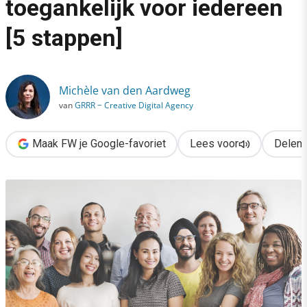
toegankelijk voor iedereen
›
[5 stappen]
Zo maak je je website toegankelijk voor iedereen [5 stappen]
Michèle van den Aardweg
van
GRRR − Creative Digital Agency
Maak FW je Google-favoriet
Lees voor
Delen