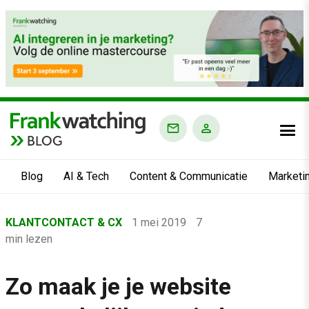
BLOG
Blog
AI & Tech
Content & Communicatie
Marketi
Home
KLANTCONTACT & CX
1 mei 2019
7
›
min lezen
Blog
›
Zo maak je je website
Klantcontact & CX