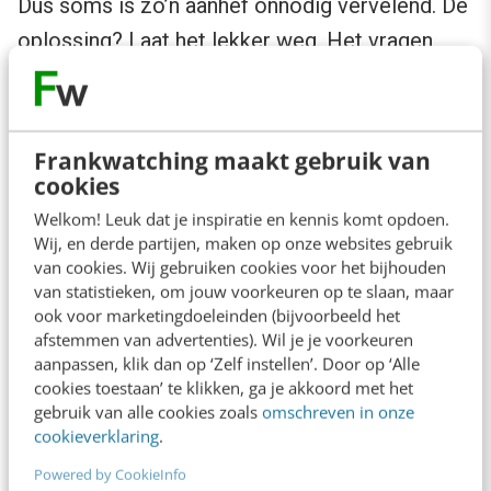
Dus soms is zo’n aanhef onnodig vervelend. De
oplossing? Laat het lekker weg. Het vragen
naar gender is vaak onnodig en voegt in 99% de
gevallen verder niets toe.
Frankwatching maakt gebruik van
Een ander formulierveld wat vaak verplicht is,
cookies
is “telefoonnummer”. Laat deze manier van
Welkom! Leuk dat je inspiratie en kennis komt opdoen.
communicatie altijd optioneel zijn en bied een
Wij, en derde partijen, maken op onze websites gebruik
van cookies. Wij gebruiken cookies voor het bijhouden
alternatief. Telefonisch contact wordt niet
van statistieken, om jouw voorkeuren op te slaan, maar
door iedereen gewaardeerd, en in sommige
ook voor marketingdoeleinden (bijvoorbeeld het
afstemmen van advertenties). Wil je je voorkeuren
gevallen is het ook niet mogelijk door een
aanpassen, klik dan op ‘Zelf instellen’. Door op ‘Alle
beperking.
cookies toestaan’ te klikken, ga je akkoord met het
gebruik van alle cookies zoals
omschreven in onze
cookieverklaring
.
Een slider is niet de oplossing
Powered by CookieInfo