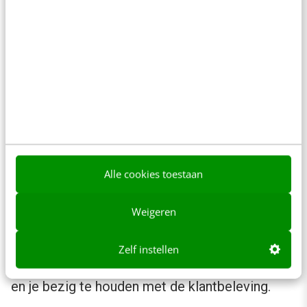
In het begin beschrijf je je doelgroep met een
natte vinger. Zo ook in welke fase deze zit.
Hoe consequenter je dit doet hoe meer je leert
en hoe scherper en meer waarheidsgetrouw je
beeld wordt van je ideale klant en de klantreis.
Natuurlijk zul je elke keer moeten bijsturen met
de nieuwe kennis die je krijgt. Maar het werkt.
Alle cookies toestaan
Wees persoonlijk
Weigeren
Of je nu voor een groot bedrijf werkt of als
zzp’er je klanten bedient, op elk niveau is het
Zelf instellen
mogelijk om persoonlijk te zijn naar je klanten
en je bezig te houden met de klantbeleving.