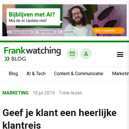
BLOG
Blog
AI & Tech
Content & Communicatie
Marketi
Home
MARKETING
10 jul 2019
7 min lezen
›
Blog
Geef je klant een heerlijke
›
klantreis
Marketing