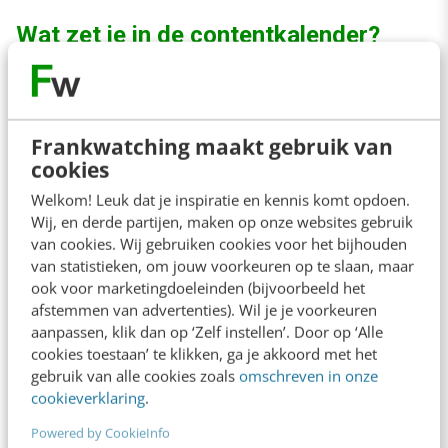
Wat zet je in de contentkalender?
Voor het gestructureerd inzetten van een
contentstrategie, is een contentkalender
Frankwatching maakt gebruik van
wenselijk. Als je met een contentkalender
cookies
begint (kan gewoon in Excel) zet dan naast de
Welkom! Leuk dat je inspiratie en kennis komt opdoen.
datum, het onderwerp en de naam van diegene
Wij, en derde partijen, maken op onze websites gebruik
van cookies. Wij gebruiken cookies voor het bijhouden
dit het aanlevert ook het volgende:
van statistieken, om jouw voorkeuren op te slaan, maar
ook voor marketingdoeleinden (bijvoorbeeld het
In welke fase zit je klant
afstemmen van advertenties). Wil je je voorkeuren
aanpassen, klik dan op ‘Zelf instellen’. Door op ‘Alle
Welke content past daarbij om deze klant
cookies toestaan’ te klikken, ga je akkoord met het
naar een volgende fase te krijgen
gebruik van alle cookies zoals
omschreven in onze
cookieverklaring
.
Bedenk eerst je keywords
Powered by CookieInfo
Meestal gebeurt dan aan het einde. Waar