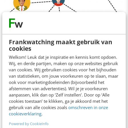
Frankwatching maakt gebruik van
cookies
Welkom! Leuk dat je inspiratie en kennis komt opdoen.
De belangrijkste feature: exclusiviteit
Wij, en derde partijen, maken op onze websites gebruik
van cookies. Wij gebruiken cookies voor het bijhouden
Alle features die je bedenkt om in een Mijn
van statistieken, om jouw voorkeuren op te slaan, maar
ook voor marketingdoeleinden (bijvoorbeeld het
Omgeving te plaatsen, zou je in feite ook
afstemmen van advertenties). Wil je je voorkeuren
kunnen integreren in je website zonder dat
aanpassen, klik dan op ‘Zelf instellen’. Door op ‘Alle
cookies toestaan’ te klikken, ga je akkoord met het
gebruikers daar een account voor hoeven aan
gebruik van alle cookies zoals
omschreven in onze
te maken. Beter toch, zou je denken? Toch niet
cookieverklaring
.
helemaal. Als je toegang tot bepaalde features
Powered by CookieInfo