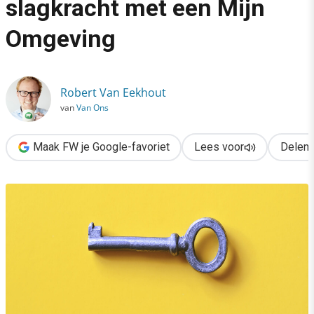
slagkracht met een Mijn
›
Omgeving
Vergroot je online slagkracht met een Mijn Omgeving
Robert Van Eekhout
van
Van Ons
Maak FW je Google-favoriet
Lees voor
Delen