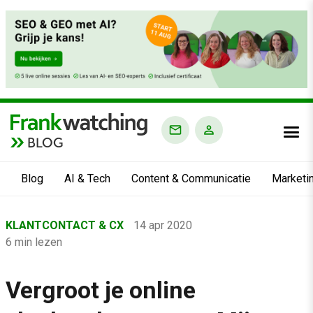
BLOG
Blog
AI & Tech
Content & Communicatie
Marketi
Home
KLANTCONTACT & CX
14 apr 2020
›
6 min lezen
Blog
›
Vergroot je online
Klantcontact & CX