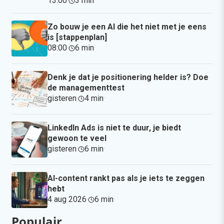
13:00
·
3 min
·
Zo bouw je een AI die het niet met je eens
is [stappenplan]
08:00
·
6 min
·
Denk je dat je positionering helder is? Doe
de managementtest
gisteren
·
4 min
·
LinkedIn Ads is niet te duur, je biedt
gewoon te veel
gisteren
·
6 min
·
AI-content rankt pas als je iets te zeggen
hebt
4 aug 2026
·
6 min
·
Populair