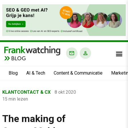
BLOG
Blog
AI & Tech
Content & Communicatie
Marketi
Home
KLANTCONTACT & CX
8 okt 2020
›
15 min lezen
Blog
›
The making of
Klantcontact & CX