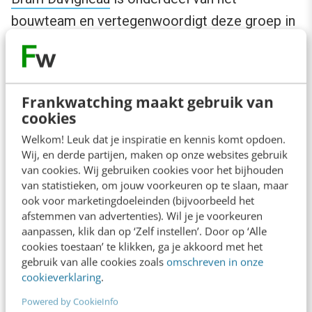
bouwteam en vertegenwoordigt deze groep in
alles dat gemaakt wordt. Hij doet interne
reviews en zorgt voor bewustwording bij
developers. Bram is digitaal expert én zelf
Frankwatching maakt gebruik van
blind, dus hij spreekt uit ervaring en expertise.
cookies
Naast Bram zijn
IederIn
,
Gebruiker Centraal
,
Welkom! Leuk dat je inspiratie en kennis komt opdoen.
Leer Zelf Online
,
Pharos
en
Stichting ABC
Wij, en derde partijen, maken op onze websites gebruik
van cookies. Wij gebruiken cookies voor het bijhouden
aangehaakt om de toegankelijkheid van de app
van statistieken, om jouw voorkeuren op te slaan, maar
te bewaken.
ook voor marketingdoeleinden (bijvoorbeeld het
afstemmen van advertenties). Wil je je voorkeuren
aanpassen, klik dan op ‘Zelf instellen’. Door op ‘Alle
cookies toestaan’ te klikken, ga je akkoord met het
gebruik van alle cookies zoals
omschreven in onze
cookieverklaring
.
Powered by CookieInfo