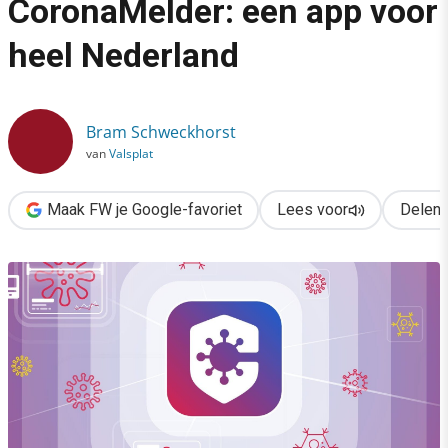
CoronaMelder: een app voor
›
heel Nederland
The making of CoronaMelder: een app voor heel Nederland
Bram Schweckhorst
van
Valsplat
Maak FW je Google-favoriet
Lees voor
Delen