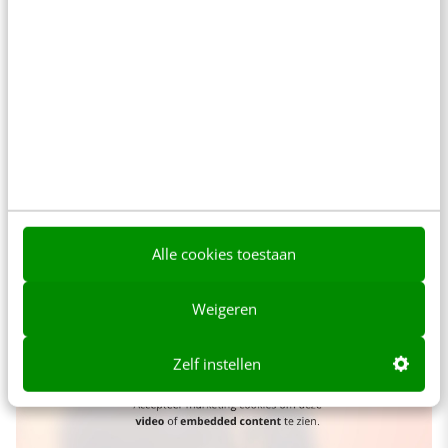
De onderzoekers zijn bijvoorbeeld meerdere
keren de UX-labs ingedoken om de
informatiestructuur van de app te
testen met
blinden en slechtzienden
. Kunnen ze hun weg
vinden in de app? Of zijn bepaalde onderdelen
verstopt? Daar kwamen
indrukwekkende
resultaten
uit.
Alle cookies toestaan
Weigeren
Zelf instellen