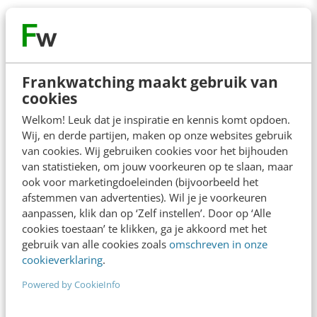
Over de auteur
Frankwatching maakt gebruik van
Charlotte Meindersma
van
cookies
Charlotte's Law & Fine Prints
Welkom! Leuk dat je inspiratie en kennis komt opdoen.
Charlotte is ondernemer en
Wij, en derde partijen, maken op onze websites gebruik
marketingjurist. Ze helpt bedrijven
van cookies. Wij gebruiken cookies voor het bijhouden
en ondernemers met het oplossen
van statistieken, om jouw voorkeuren op te slaan, maar
ook voor marketingdoeleinden (bijvoorbeeld het
van marketingproblemen, zodat ze
afstemmen van advertenties). Wil je je voorkeuren
op eerlijke wijze klanten aantrekken,
aanpassen, klik dan op ‘Zelf instellen’. Door op ‘Alle
boetes voorkomen of oneerlijk
cookies toestaan’ te klikken, ga je akkoord met het
gedrag van concurrenten gestopt
gebruik van alle cookies zoals
omschreven in onze
wordt.
cookieverklaring
.
Powered by CookieInfo