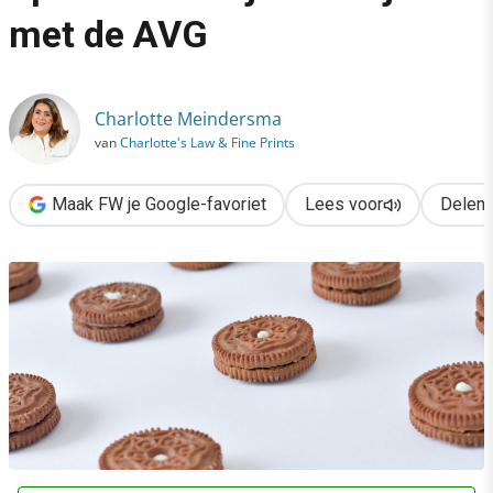
›
met de AVG
Veelgebruikte cookiepop-ups van IAB zijn in strijd met de AVG
Charlotte Meindersma
van
Charlotte's Law & Fine Prints
Maak FW je Google-favoriet
Lees voor
Delen