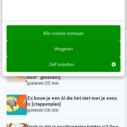
Op zoek naar nog meer
kennis?
Alle cookies toestaan
Actueel
Weigeren
Zelf instellen
“Bedrijven die stevig staan in hun waarden
komen deze geopolitieke storm het beste
door” [podcast]
gisteren
·
3 min
·
Zo bouw je een AI die het niet met je eens
is [stappenplan]
gisteren
·
6 min
·
Denk je dat je positionering helder is? Doe