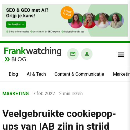
BLOG
Blog
AI & Tech
Content & Communicatie
Marketi
Home
MARKETING
7 feb 2022
2 min lezen
›
Blog
Veelgebruikte cookiepop-
›
ups van IAB zijn in strijd
Marketing