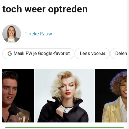
›
toch weer optreden
Hoe Marilyn Monroe, Elvis & andere overleden sterren toch we
Tineke Pauw
Maak FW je Google-favoriet
Lees voor
Delen