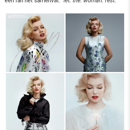
een fan het samenvat: “
let. the. woman. rest.
”