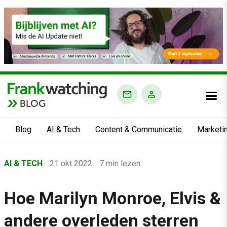
BLOG
Blog
AI & Tech
Content & Communicatie
Marketi
Home
AI & TECH
21 okt 2022
7 min lezen
›
Blog
Hoe Marilyn Monroe, Elvis &
›
andere overleden sterren
AI & Tech