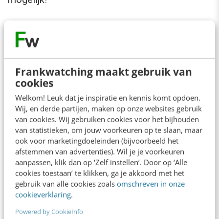
De kunstenaar is in 1989 gestorven en had
geen nakomelingen, maar in zijn testament had
hij het Spaanse Koninkrijk als enige erfgenaam
Frankwatching maakt gebruik van
aangewezen. Het museum kreeg toestemming
cookies
van de Dalí Foundation. En ik denk dat het in
Welkom! Leuk dat je inspiratie en kennis komt opdoen.
deze context wel een succes te noemen is.
Wij, en derde partijen, maken op onze websites gebruik
van cookies. Wij gebruiken cookies voor het bijhouden
Wat vind jij?
van statistieken, om jouw voorkeuren op te slaan, maar
ook voor marketingdoeleinden (bijvoorbeeld het
afstemmen van advertenties). Wil je je voorkeuren
aanpassen, klik dan op ‘Zelf instellen’. Door op ‘Alle
cookies toestaan’ te klikken, ga je akkoord met het
gebruik van alle cookies zoals
omschreven in onze
cookieverklaring
.
Powered by CookieInfo