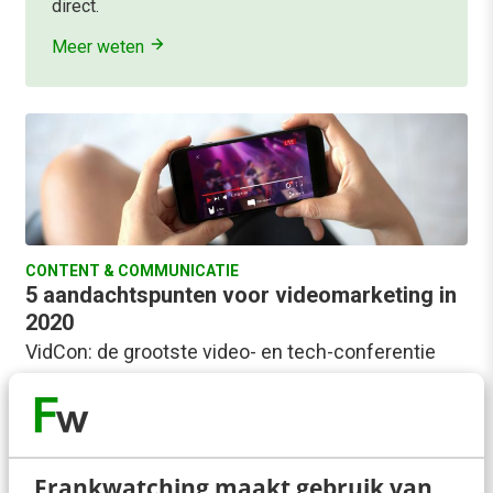
direct.
Meer weten
CONTENT & COMMUNICATIE
5 aandachtspunten voor videomarketing in
2020
VidCon: de grootste video- en tech-conferentie
vond dit jaar weer plaats in Londen. En ik mocht
erbij zijn. Speciaal voor Frankwatching maakte…
Pelpina Trip
·
6 jaar geleden
Frankwatching maakt gebruik van