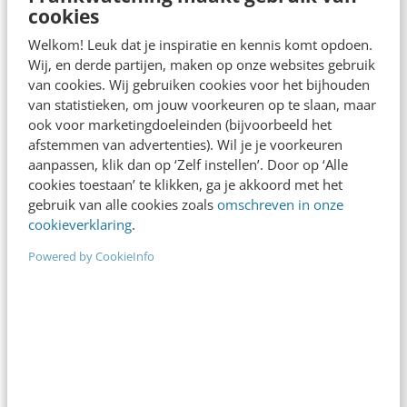
cookies
Welkom! Leuk dat je inspiratie en kennis komt opdoen.
Wij, en derde partijen, maken op onze websites gebruik
van cookies. Wij gebruiken cookies voor het bijhouden
van statistieken, om jouw voorkeuren op te slaan, maar
ook voor marketingdoeleinden (bijvoorbeeld het
MARKETING
afstemmen van advertenties). Wil je je voorkeuren
Hoe we ons kunnen weren tegen deepfakes
aanpassen, klik dan op ‘Zelf instellen’. Door op ‘Alle
‘Schijn bedriegt.’ Dat geldt tegenwoordig meer dan
cookies toestaan’ te klikken, ga je akkoord met het
ooit. Met de opkomst van deepfake-technologie is
gebruik van alle cookies zoals
omschreven in onze
cookieverklaring
.
wantrouwen tegenover informatie, zowel online
als via andere…
Powered by CookieInfo
Jarno Duursma
·
7 jaar geleden