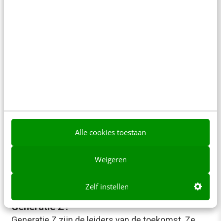
ALLE ARTIKELEN
De risico’s van deepfake-technologie
Met de komst van deepfake-technologie breekt
een tijdperk van nieuwe online bedreigingen aan. Ik
laat een paar voorbeelden zien van hoe deepfake…
Jarno Duursma
·
7 jaar geleden
Alle cookies toestaan
Weigeren
CONTENT & COMMUNICATIE
Zelf instellen
Wordt nep de nieuwe werkelijkheid voor
Generatie Z?
Generatie Z zijn de leiders van de toekomst. Ze