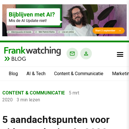
BLOG
Blog
AI & Tech
Content & Communicatie
Marketi
Home
CONTENT & COMMUNICATIE
5 mrt
›
2020
3 min lezen
Blog
›
5 aandachtspunten voor
Content & Communicatie