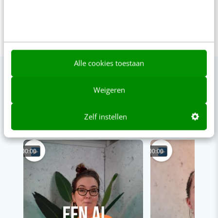
Alle cookies toestaan
Weigeren
VIDEO SHORTS
Zelf instellen
Bekijk de korte video's
00:00
00:00