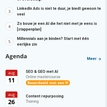
LinkedIn Ads is niet te duur, je biedt gewoon te
veel
Zo bouw je een AI die het niet met je eens is
[stappenplan]
Millennials aan je binden? Start met één
eerlijke zin
Agenda
Meer
SEO & GEO met AI
aug
Online mastercourse
11
Beoordeeld met een 9!
aug
Content repurposing
26
Training