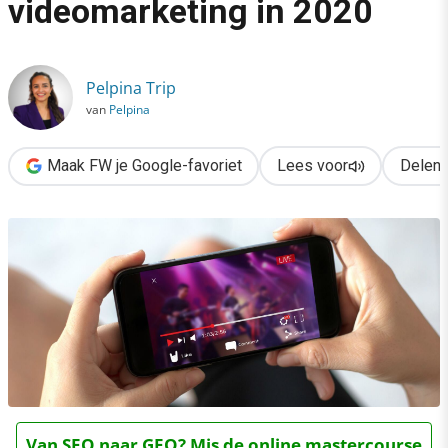
videomarketing in 2020
›
5 aandachtspunten voor videomarketing in 2020
Pelpina Trip
van
Pelpina
Maak FW je Google-favoriet
Lees voor
Delen
Van SEO naar GEO? Mis de online mastercourse