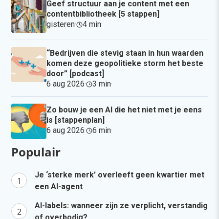
Geef structuur aan je content met een
contentbibliotheek [5 stappen]
gisteren
·
4 min
·
“Bedrijven die stevig staan in hun waarden
komen deze geopolitieke storm het beste
door” [podcast]
6 aug 2026
·
3 min
·
Zo bouw je een AI die het niet met je eens
is [stappenplan]
6 aug 2026
·
6 min
·
Populair
Je ‘sterke merk’ overleeft geen kwartier met
een AI-agent
AI-labels: wanneer zijn ze verplicht, verstandig
of overbodig?