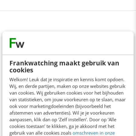
Anderen lezen ook
Geef structuur aan je content met een
Frankwatching maakt gebruik van
contentbibliotheek [5 stappen]
cookies
4 min
·
Inès Maus
Welkom! Leuk dat je inspiratie en kennis komt opdoen.
Wij, en derde partijen, maken op onze websites gebruik
“Bedrijven die stevig staan in hun waarden
van cookies. Wij gebruiken cookies voor het bijhouden
komen deze geopolitieke storm het beste
van statistieken, om jouw voorkeuren op te slaan, maar
door” [podcast]
3 min
·
Stef Heutink
ook voor marketingdoeleinden (bijvoorbeeld het
afstemmen van advertenties). Wil je je voorkeuren
aanpassen, klik dan op ‘Zelf instellen’. Door op ‘Alle
AI-content rankt pas als je iets te zeggen
cookies toestaan’ te klikken, ga je akkoord met het
hebt
gebruik van alle cookies zoals
omschreven in onze
6 min
·
Sicco Dijkman