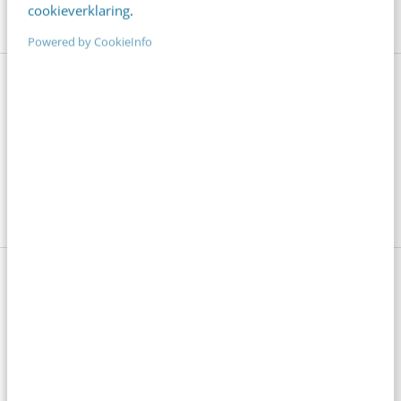
cookieverklaring
.
Powered by CookieInfo
Bekijk deze topics of volg ze via een
NieuwsAlert
Content
Deep fakes
Generatie Z
VidCon
Video
Videomarketing
0 reacties - Plaats als eerste een reactie!
Delen