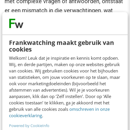
met complexe vragen of antwoorden, ontstaat
er een mismatch in die verwachtingen, wat
leidt tot frustratie. Geef bijvoorbeeld in de titel
aan dat het om een chatbot gaat, geef je
chatbot een naam om die persoonlijker en
Frankwatching maakt gebruik van
menselijker te maken en gebruik visuele cues
cookies
voor het geval die teksten over het hoofd
Welkom! Leuk dat je inspiratie en kennis komt opdoen.
Wij, en derde partijen, maken op onze websites gebruik
worden gezien.
van cookies. Wij gebruiken cookies voor het bijhouden
van statistieken, om jouw voorkeuren op te slaan, maar
Nu komt een interessant punt: als klanten
ook voor marketingdoeleinden (bijvoorbeeld het
afstemmen van advertenties). Wil je je voorkeuren
(onbewust) het gevoel hebben met een
aanpassen, klik dan op ‘Zelf instellen’. Door op ‘Alle
persoon te communiceren, geeft dit het gevoel
cookies toestaan’ te klikken, ga je akkoord met het
gebruik van alle cookies zoals
omschreven in onze
beter geholpen te zijn. Die positieve emotie
cookieverklaring
.
komt voort uit het principe van ‘
social
Powered by CookieInfo
presence’
: het idee om met anderen te