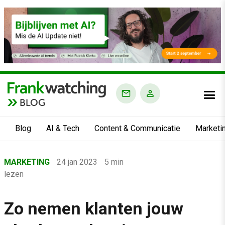
BLOG
Blog
AI & Tech
Content & Communicatie
Marketi
Home
MARKETING
24 jan 2023
5 min
›
lezen
Blog
›
Zo nemen klanten jouw
Marketing