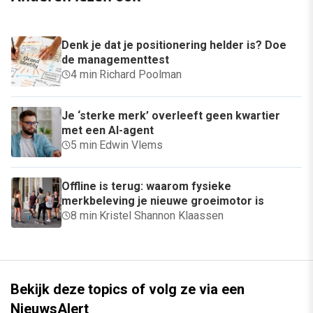
Denk je dat je positionering helder is? Doe
de managementtest
4 min
·
Richard Poolman
Je ‘sterke merk’ overleeft geen kwartier
met een AI-agent
5 min
·
Edwin Vlems
Offline is terug: waarom fysieke
merkbeleving je nieuwe groeimotor is
8 min
·
Kristel Shannon Klaassen
Bekijk deze topics of volg ze via een
NieuwsAlert