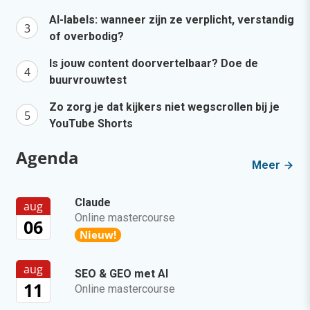
AI-labels: wanneer zijn ze verplicht, verstandig
of overbodig?
Is jouw content doorvertelbaar? Doe de
buurvrouwtest
Zo zorg je dat kijkers niet wegscrollen bij je
YouTube Shorts
Agenda
Meer
Claude
aug
Online mastercourse
06
Nieuw!
aug
SEO & GEO met AI
11
Online mastercourse