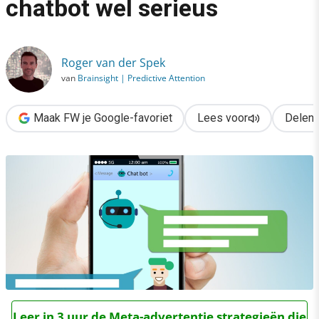
chatbot wel serieus
›
Zo nemen klanten jouw chatbot wel serieus
Roger van der Spek
van
Brainsight | Predictive Attention
Maak FW je Google-favoriet
Lees voor
Delen
Leer in 3 uur de Meta-advertentie strategieën die