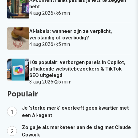
AI-content rankt pas als je iets te zeggen
hebt
4 aug 2026
·
6 min
·
AI-labels: wanneer zijn ze verplicht,
verstandig of overbodig?
4 aug 2026
·
5 min
·
10x populair: verborgen parels in Copilot,
afhakende websitebezoekers & TikTok
SEO uitgelegd
3 aug 2026
·
5 min
·
Populair
Je ‘sterke merk’ overleeft geen kwartier met
een AI-agent
Zo ga je als marketeer aan de slag met Claude
Cowork