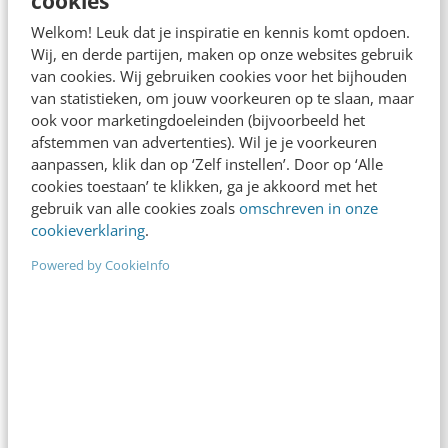
cookies
Geschikte webhosting vinden? Houd
Welkom! Leuk dat je inspiratie en kennis komt opdoen.
rekening met deze 7 factoren
Wij, en derde partijen, maken op onze websites gebruik
Een goede website of webshop staat of valt bij
van cookies. Wij gebruiken cookies voor het bijhouden
degelijke en stabiele hosting. Voor iedereen die in
van statistieken, om jouw voorkeuren op te slaan, maar
die industrie werkt lijkt het…
ook voor marketingdoeleinden (bijvoorbeeld het
afstemmen van advertenties). Wil je je voorkeuren
Jan Willem van Tilburg
·
2 jaar geleden
aanpassen, klik dan op ‘Zelf instellen’. Door op ‘Alle
cookies toestaan’ te klikken, ga je akkoord met het
gebruik van alle cookies zoals
omschreven in onze
cookieverklaring
.
Powered by CookieInfo
ALLE ARTIKELEN
De geheime mogelijkheden van AI Chatbots:
integreer ze met jouw software om écht
alles te automatiseren
In een tijd waarin de digitale ervaring van klanten