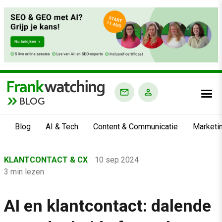
BLOG
Blog
AI & Tech
Content & Communicatie
Marketi
Home
KLANTCONTACT & CX
10 sep 2024
›
3 min lezen
Blog
›
AI en klantcontact: dalende
Klantcontact & CX