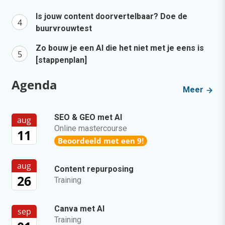
Is jouw content doorvertelbaar? Doe de
buurvrouwtest
Zo bouw je een AI die het niet met je eens is
[stappenplan]
Agenda
Meer
SEO & GEO met AI
aug
Online mastercourse
11
Beoordeeld met een 9!
aug
Content repurposing
26
Training
Canva met AI
sep
Training