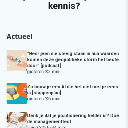
kennis?
Actueel
“Bedrijven die stevig staan in hun waarden
komen deze geopolitieke storm het beste
door” [podcast]
gisteren
·
3 min
·
Zo bouw je een AI die het niet met je eens
is [stappenplan]
gisteren
·
6 min
·
Denk je dat je positionering helder is? Doe
de managementtest
5 aug 2026
·
4 min
·