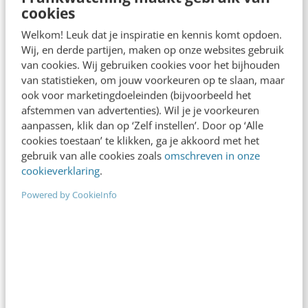
cookies
klanten blij van worden, want uiteindelijk blijft
Welkom! Leuk dat je inspiratie en kennis komt opdoen.
de menselijke kant bij klantcontact onmisbaar.
Wij, en derde partijen, maken op onze websites gebruik
van cookies. Wij gebruiken cookies voor het bijhouden
Voorbeeld: Zonneplan
van statistieken, om jouw voorkeuren op te slaan, maar
ook voor marketingdoeleinden (bijvoorbeeld het
afstemmen van advertenties). Wil je je voorkeuren
Ook Zonneplan heeft dit begrepen. Zij werken
aanpassen, klik dan op ‘Zelf instellen’. Door op ‘Alle
met een chatbot op basis van AI, maar zodra je
cookies toestaan’ te klikken, ga je akkoord met het
gebruik van alle cookies zoals
omschreven in onze
de vraag stelt ‘Kan ik een medewerker
cookieverklaring
.
spreken?’ word je gelijk in contact gebracht. En
Powered by CookieInfo
dat vind ik sterk: sneller antwoord op vragen
met AI, maar mocht je behoefte hebben aan
een echt persoon, dan kan dat ook.
Match made in heaven