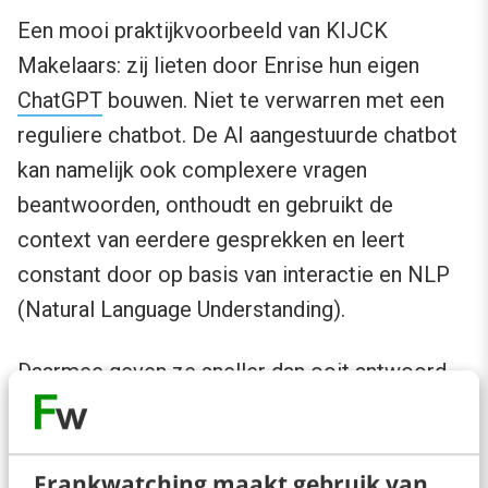
Een mooi praktijkvoorbeeld van KIJCK
Makelaars: zij lieten door Enrise hun eigen
ChatGPT
bouwen. Niet te verwarren met een
reguliere chatbot. De AI aangestuurde chatbot
kan namelijk ook complexere vragen
beantwoorden, onthoudt en gebruikt de
context van eerdere gesprekken en leert
constant door op basis van interactie en NLP
(Natural Language Understanding).
Daarmee geven ze sneller dan ooit antwoord
op (routine)vragen. De tijd die ze daarmee
overhouden, besteden ze aan persoonlijk
contact. Precies het werk waar de collega’s én
Frankwatching maakt gebruik van