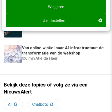
maar hapert waar het telt
Weigeren
4 min
·
Erik Bouwer
Zelf instellen
AI in klantenservice: waar moet je op letten?
6 min
·
Steven Lemmens
Van online winkel naar AI-infrastructuur: de
transformatie van de webshop
6 min
·
Atie de Heer
Bekijk deze topics of volg ze via een
NieuwsAlert
AI
Chatbots