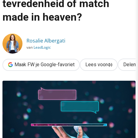
tevredenheid of match
›
made in heaven?
AI en klantcontact: dalende tevredenheid of match made in hea
Rosalie Albergati
van
LeadLogic
Maak FW je Google-favoriet
Lees voor
Delen