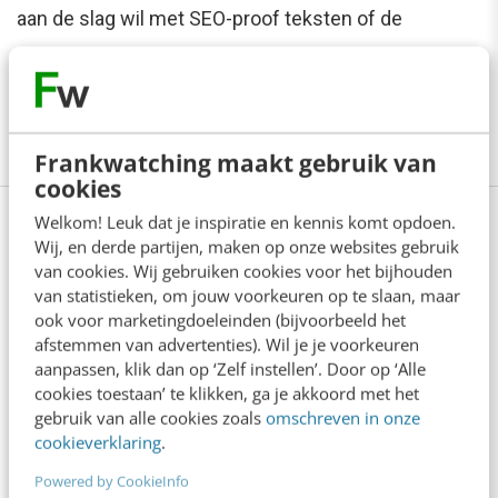
aan de slag wil met SEO-proof teksten of de
kritische succesfactoren van een sterke
contentstrategie wil achterhalen. Er is voor ieder wat
wils.
Bekijk ons volledige aanbod
Frankwatching maakt gebruik van
cookies
Welkom! Leuk dat je inspiratie en kennis komt opdoen.
Wij, en derde partijen, maken op onze websites gebruik
van cookies. Wij gebruiken cookies voor het bijhouden
Anderen lezen ook
van statistieken, om jouw voorkeuren op te slaan, maar
ook voor marketingdoeleinden (bijvoorbeeld het
afstemmen van advertenties). Wil je je voorkeuren
Reflecteer met AI: 5 vragen die je een betere
aanpassen, klik dan op ‘Zelf instellen’. Door op ‘Alle
marketeer maken
cookies toestaan’ te klikken, ga je akkoord met het
3 min
·
Kim Pot
gebruik van alle cookies zoals
omschreven in onze
cookieverklaring
.
Zo bouw je een AI die het niet met je eens is
Powered by CookieInfo
[stappenplan]