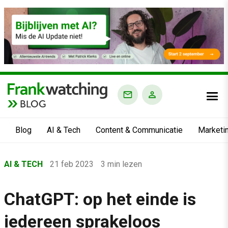
BLOG
Blog
AI & Tech
Content & Communicatie
Marketi
Home
AI & TECH
21 feb 2023
3 min lezen
›
Blog
ChatGPT: op het einde is
›
iedereen sprakeloos
AI & Tech