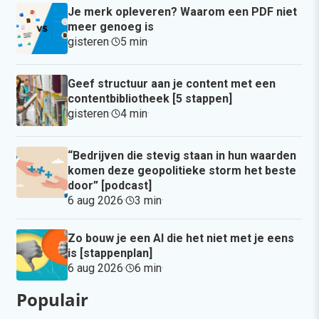
Je merk opleveren? Waarom een PDF niet
meer genoeg is
gisteren
·
5 min
·
Geef structuur aan je content met een
contentbibliotheek [5 stappen]
gisteren
·
4 min
·
“Bedrijven die stevig staan in hun waarden
komen deze geopolitieke storm het beste
door” [podcast]
6 aug 2026
·
3 min
·
Zo bouw je een AI die het niet met je eens
is [stappenplan]
6 aug 2026
·
6 min
·
Populair