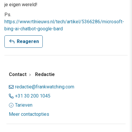
je eigen wereld!
Ps.
https://www.rtlnieuws.nl/tech/artikel/5366286/microsoft-
bing-ai-chatbot-google-bard
reply
Reageren
Contact
Redactie
redactie@frankwatching.com
+31 30 200 1045
Tarieven
Meer contactopties