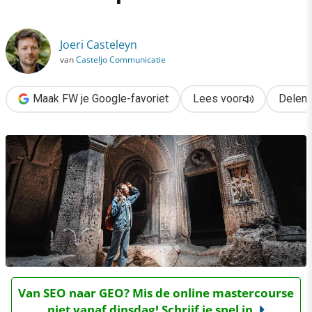
›
ChatGPT: op het einde is iedereen sprakeloos
Joeri Casteleyn
van
Casteljo Communicatie
Maak FW je Google-favoriet
Lees voor
Delen
Van SEO naar GEO? Mis de online mastercourse
niet vanaf dinsdag! Schrijf je snel in