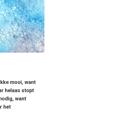
ikke mooi, want
ar helaas stopt
nodig, want
r het