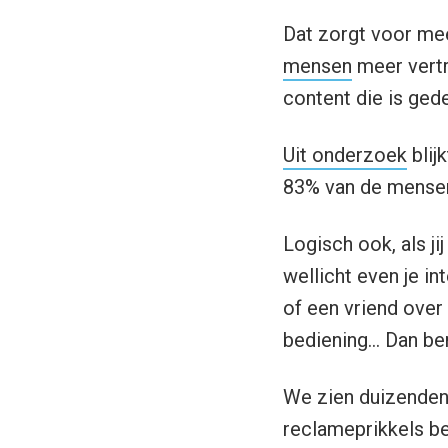
Dat zorgt voor mee
mensen
meer vertr
content die is ged
Uit onderzoek
blij
83% van de mensen 
Logisch ook, als ji
wellicht even je in
of een vriend over
bediening… Dan ben
We zien duizenden 
reclameprikkels be