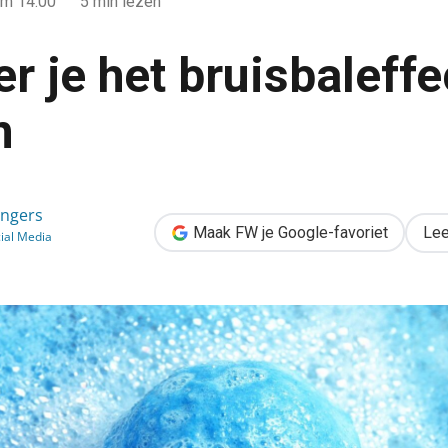
m 14:00
5 min lezen
r je het bruisbaleffe
n
effect op LinkedIn
ongers
Maak FW je Google-favoriet
Lee
ial Media