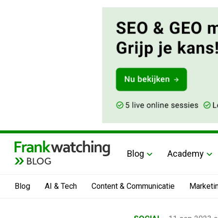
Blog
Academy
BLOG
Blog
AI & Tech
Content & Communicatie
Marketi
Home