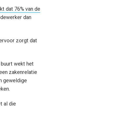
jkt dat 76% van de
edewerker dan
 ervoor zorgt dat
e buurt wekt het
 een zakenrelatie
en geweldige
eken.
 al die