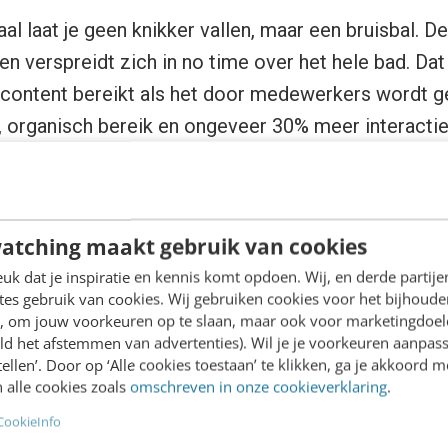
l laat je geen knikker vallen, maar een bruisbal. De
n verspreidt zich in no time over het hele bad. Dat i
 content bereikt als het door medewerkers wordt g
 organisch bereik en ongeveer 30% meer interactie
na communiceert. Dat is wat je wil: het bruisbaleffec
atching maakt gebruik van cookies
k dat je inspiratie en kennis komt opdoen. Wij, en derde partij
es gebruik van cookies. Wij gebruiken cookies voor het bijhoude
en, om jouw voorkeuren op te slaan, maar ook voor marketingdoe
ld het afstemmen van advertenties). Wil je je voorkeuren aanpass
stellen’. Door op ‘Alle cookies toestaan’ te klikken, ga je akkoord m
 alle cookies zoals
omschreven in onze cookieverklaring
.
CookieInfo