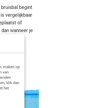
 bruisbal begint
s ver­gelijkbaar
eplaatst of
 dan wanneer je
t!
en, maken op
n van
leinden
en, klik dan
et het