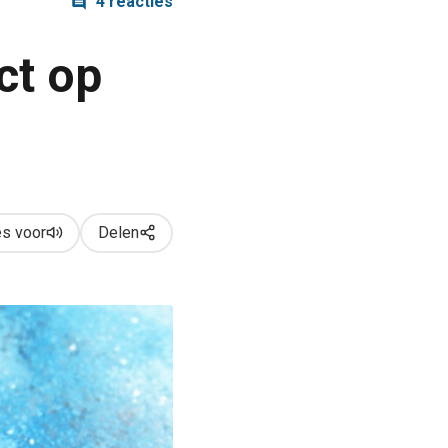
4 reacties
ct op
s voor
Delen