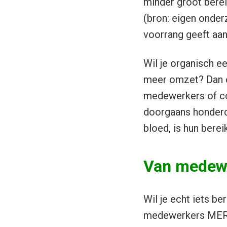
minder groot berei
(bron: eigen onde
voorrang geeft aa
Wil je organisch ee
meer omzet? Dan on
medewerkers of coll
doorgaans honderd
bloed, is hun bere
Van medew
Wil je echt iets be
medewerkers MER