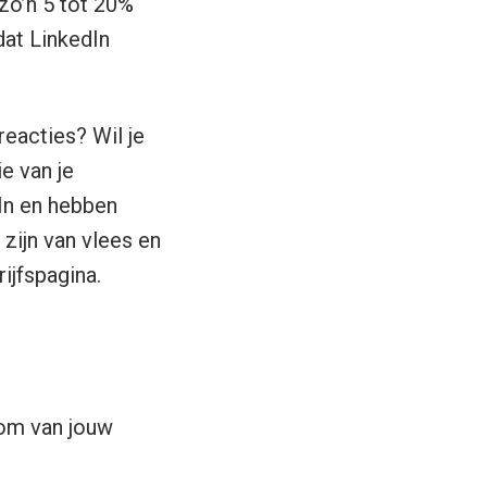
zo’n 5 tot 20%
at LinkedIn
reacties? Wil je
e van je
dIn en hebben
ijn van vlees en
ijfspagina.
s om van jouw