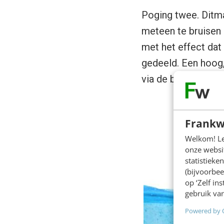
Poging twee. Ditmaa
meteen te bruisen e
met het effect dat
gedeeld. Een hoog,
via de bedrijfspagi
Frankw
Welkom! Leu
onze websit
statistiek
(bijvoorbee
op ‘Zelf in
gebruik van
Powered by 