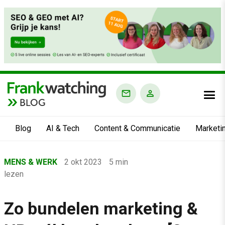
BLOG
Blog
AI & Tech
Content & Communicatie
Marketi
Home
MENS & WERK
2 okt 2023
5 min
›
lezen
Blog
›
Zo bundelen marketing &
Mens & Werk