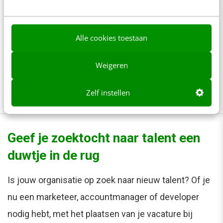
bundelen en wat dat kan opleveren.
Vertel wat jullie daarin samen nodig
Alle cookies toestaan
hebben (tijd, geld, prioriteiten,
gezamenlijke doestellingen etc.)
Weigeren
Succes!
Zelf instellen
Geef je zoektocht naar talent een
duwtje in de rug
Is jouw organisatie op zoek naar nieuw talent? Of je
nu een marketeer, accountmanager of developer
nodig hebt, met het plaatsen van je vacature bij