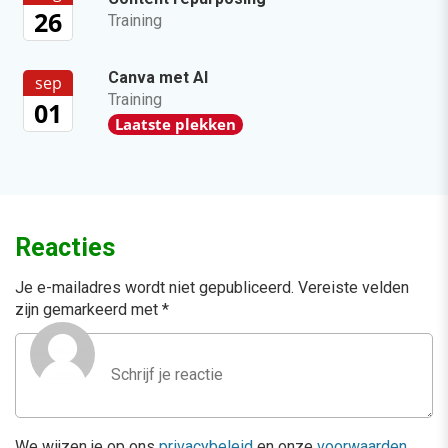
26
Training
Canva met AI
sep
Training
01
Laatste plekken
Reacties
Je e-mailadres wordt niet gepubliceerd.
Vereiste velden
zijn gemarkeerd met
*
We wijzen je op ons
privacybeleid
en onze
voorwaarden
.