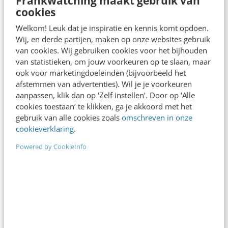
Frankwatching maakt gebruik van
perspectief te wisselen. Dat is namelijk
cookies
wat er gebeurt als je je probeert in te leven
Welkom! Leuk dat je inspiratie en kennis komt opdoen.
in een doelgroep. Je moet begrijpen wat
Wij, en derde partijen, maken op onze websites gebruik
van cookies. Wij gebruiken cookies voor het bijhouden
de doelgroep belangrijk vindt en waar
van statistieken, om jouw voorkeuren op te slaan, maar
behoeften liggen om bewustzijn,
ook voor marketingdoeleinden (bijvoorbeeld het
overweging en uiteindelijk conversie te
afstemmen van advertenties). Wil je je voorkeuren
aanpassen, klik dan op ‘Zelf instellen’. Door op ‘Alle
realiseren. HR is dit minder gewend.
cookies toestaan’ te klikken, ga je akkoord met het
HR denkt vaak in processen of hoe de
gebruik van alle cookies zoals
omschreven in onze
cookieverklaring
.
dingen ‘strak geregeld’ kunnen worden.
Powered by CookieInfo
Marketing denkt meer in kansen,
doelstellingen en resultaten.
Het HR en (veelal Engelse) marketing-
vakjargon verschillen nogal van elkaar. Als
je elkaar wil leren begrijpen, probeer dan in