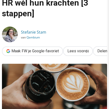
HR wél hun krachten [3
›
stappen]
Zo bundelen marketing & HR wél hun krachten [3 stappen]
Stefanie Stam
van
Qambium
Maak FW je Google-favoriet
Lees voor
Delen