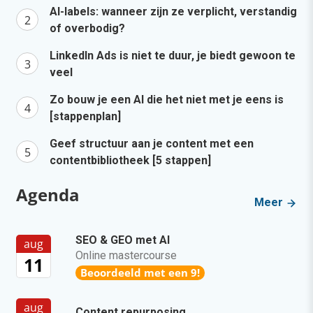
AI-labels: wanneer zijn ze verplicht, verstandig
of overbodig?
LinkedIn Ads is niet te duur, je biedt gewoon te
veel
Zo bouw je een AI die het niet met je eens is
[stappenplan]
Geef structuur aan je content met een
contentbibliotheek [5 stappen]
Agenda
Meer
SEO & GEO met AI
aug
Online mastercourse
11
Beoordeeld met een 9!
aug
Content repurposing