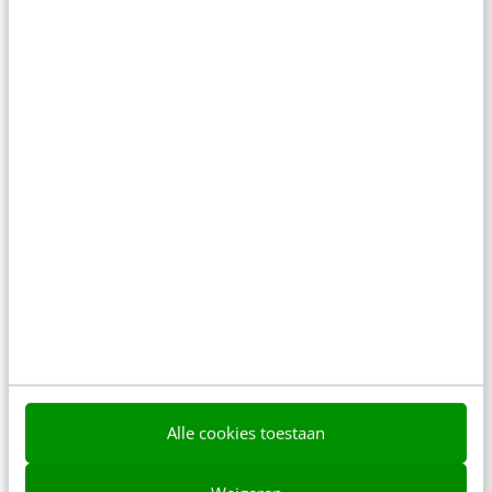
Over de auteurs
Elisa Engelsma
van
Mixit
Elisa is Employee Experience
consultant met een specialisatie in
verandermanagement. Ze begeleidt
organisaties door allerlei soorten
veranderingen, waarbij ze zich richt
op de mensen voor en met wie ze
werkt.
Alle cookies toestaan
Christel Maessen
Er is geen introductie beschikbaar.