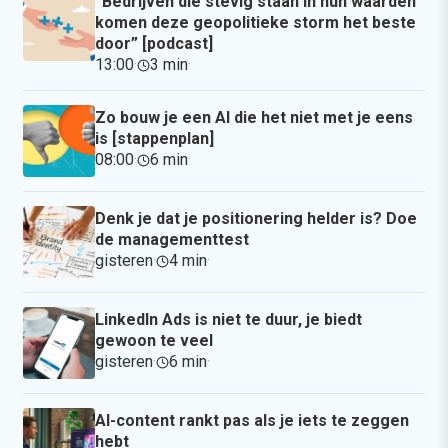
“Bedrijven die stevig staan in hun waarden
komen deze geopolitieke storm het beste
door” [podcast]
13:00
·
3 min
·
Zo bouw je een AI die het niet met je eens
is [stappenplan]
08:00
·
6 min
·
Denk je dat je positionering helder is? Doe
de managementtest
gisteren
·
4 min
·
LinkedIn Ads is niet te duur, je biedt
gewoon te veel
gisteren
·
6 min
·
AI-content rankt pas als je iets te zeggen
hebt