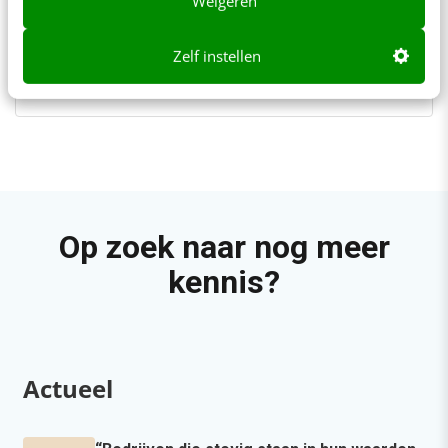
Weigeren
Zelf instellen
Op zoek naar nog meer
kennis?
Actueel