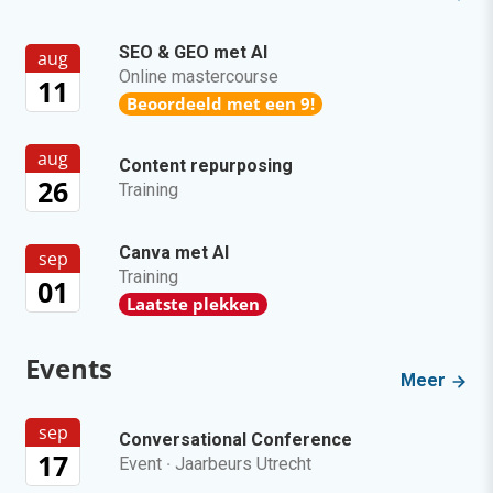
SEO & GEO met AI
aug
Online mastercourse
11
Beoordeeld met een 9!
aug
Content repurposing
26
Training
Canva met AI
sep
Training
01
Laatste plekken
Events
Meer
sep
Conversational Conference
17
Event
·
Jaarbeurs Utrecht