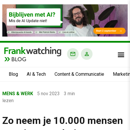
BLOG
Blog
AI & Tech
Content & Communicatie
Marketi
Home
MENS & WERK
5 nov 2023
3 min
›
lezen
Blog
›
Zo neem je 10.000 mensen
Mens & Werk