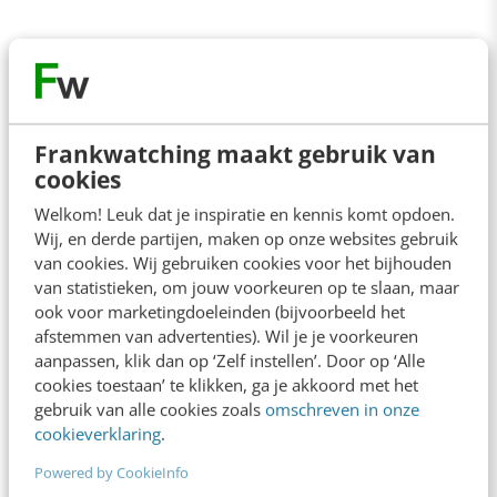
Anderen lezen ook
Frankwatching maakt gebruik van
De 7 grootste mythes over presenteren om
cookies
eindelijk te ontkrachten
7 min
·
Jan Scheele
Welkom! Leuk dat je inspiratie en kennis komt opdoen.
Wij, en derde partijen, maken op onze websites gebruik
van cookies. Wij gebruiken cookies voor het bijhouden
Er is maar één goede reden om te
van statistieken, om jouw voorkeuren op te slaan, maar
vergaderen: onvoorspelbaarheid
ook voor marketingdoeleinden (bijvoorbeeld het
6 min
·
Bas Hoorn
afstemmen van advertenties). Wil je je voorkeuren
aanpassen, klik dan op ‘Zelf instellen’. Door op ‘Alle
Heeft je team geen mening meer? Grote
cookies toestaan’ te klikken, ga je akkoord met het
kans dat jij de oorzaak bent
gebruik van alle cookies zoals
omschreven in onze
3 min
·
Nieky Klijn
cookieverklaring
.
Powered by CookieInfo