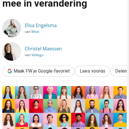
mee in verandering
›
Zo neem je 10.000 mensen mee in verandering
Elisa Engelsma
van
Mixit
Christel Maessen
van
Vebego
Maak FW je Google-favoriet
Lees voor
Delen