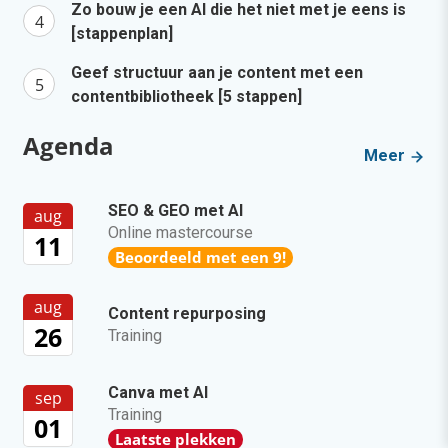
Zo bouw je een AI die het niet met je eens is
[stappenplan]
Geef structuur aan je content met een
contentbibliotheek [5 stappen]
Agenda
Meer
SEO & GEO met AI
aug
Online mastercourse
11
Beoordeeld met een 9!
aug
Content repurposing
26
Training
Canva met AI
sep
Training
01
Laatste plekken