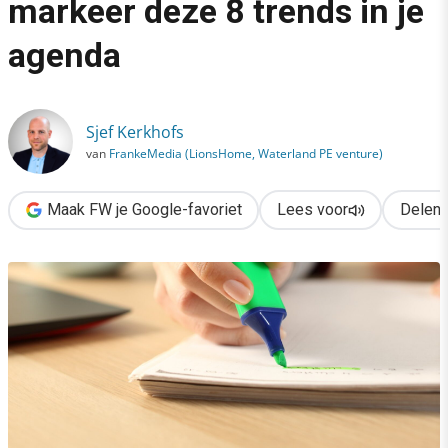
markeer deze 8 trends in je
›
agenda
Digital marketing in 2024: markeer deze 8 trends in je agenda
Sjef Kerkhofs
van
FrankeMedia (LionsHome, Waterland PE venture)
Maak FW je Google-favoriet
Lees voor
Delen