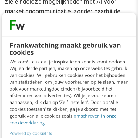
zie eindeloze mogelijkheden met AI voor
marketingcommunicatie, zonder daarbij de
belangrijke menselijke rol uit het oog te
verliezen.
Frankwatching maakt gebruik van
In 2024 zal de inzet en groei van AI deels ook
cookies
gedreven worden door het lastige
Welkom! Leuk dat je inspiratie en kennis komt opdoen.
economische klimaat, dat organisaties ertoe
Wij, en derde partijen, maken op onze websites gebruik
van cookies. Wij gebruiken cookies voor het bijhouden
zal ‘dwingen’ om AI wat vaker in te zetten om
van statistieken, om jouw voorkeuren op te slaan, maar
kosten te besparen. Maar, uiteindelijk ben ik
ook voor marketingdoeleinden (bijvoorbeeld het
afstemmen van advertenties). Wil je je voorkeuren
vooral overtuigd van de waarde van AI om de
aanpassen, klik dan op ‘Zelf instellen’. Door op ‘Alle
kwaliteit van ons werk en onze efficiëntie te
cookies toestaan’ te klikken, ga je akkoord met het
gebruik van alle cookies zoals
omschreven in onze
vergroten.
cookieverklaring
.
Powered by CookieInfo
Natuurlijk denk je dan als eerste aan het