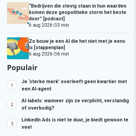
“Bedrijven die stevig staan in hun waarden
komen deze geopolitieke storm het beste
door” [podcast]
6 aug 2026
·
3 min
·
Zo bouw je een AI die het niet met je eens
is [stappenplan]
6 aug 2026
·
6 min
·
Populair
Je ‘sterke merk’ overleeft geen kwartier met
een AI-agent
AI-labels: wanneer zijn ze verplicht, verstandig
of overbodig?
LinkedIn Ads is niet te duur, je biedt gewoon te
veel