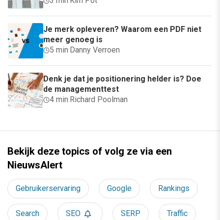
3 min
·
Kim Pot
Je merk opleveren? Waarom een PDF niet
meer genoeg is
5 min
·
Danny Verroen
Denk je dat je positionering helder is? Doe
de managementtest
4 min
·
Richard Poolman
Bekijk deze topics of volg ze via een
NieuwsAlert
Gebruikerservaring
Google
Rankings
Search
SEO
SERP
Traffic