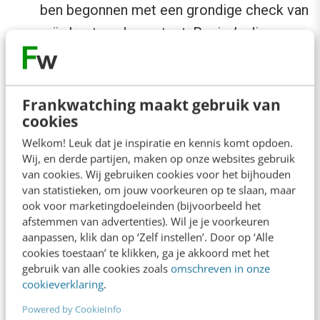
ben begonnen met een grondige check van
mijn bestaande content. Pagina’s die
weinig waarde leken te bieden, heb ik
herschreven. De focus lag op het creëren
van content die specifiek inspeelt op de
Frankwatching maakt gebruik van
cookies
behoeften en vragen van mijn doelgroep.
Welkom! Leuk dat je inspiratie en kennis komt opdoen.
Ik schreef diepgaandere
Wij, en derde partijen, maken op onze websites gebruik
productbeschrijvingen op productpagina’s
van cookies. Wij gebruiken cookies voor het bijhouden
van statistieken, om jouw voorkeuren op te slaan, maar
met tussenkoppen die een duidelijke
ook voor marketingdoeleinden (bijvoorbeeld het
structuur bieden. Ook plaatste ik FAQ’s op
afstemmen van advertenties). Wil je je voorkeuren
aanpassen, klik dan op ‘Zelf instellen’. Door op ‘Alle
categoriepagina’s en daarnaast schreef ik
cookies toestaan’ te klikken, ga je akkoord met het
blogs die echt nuttige informatie bieden.
gebruik van alle cookies zoals
omschreven in onze
Actie
: een veelgestelde vraag van mijn
cookieverklaring
.
klanten is of vintage-verlichting ook in de
Powered by CookieInfo