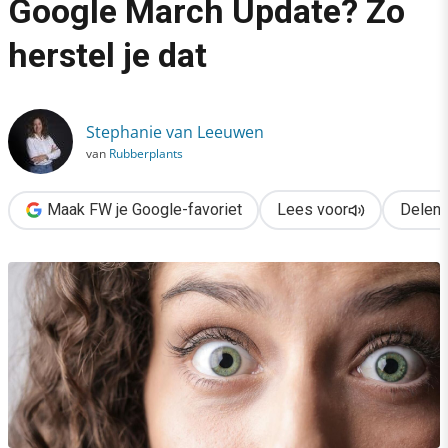
Google March Update? Zo
›
herstel je dat
Gedropt in ranking na de Google March Update? Zo herstel je d
Stephanie van Leeuwen
van
Rubberplants
Maak FW je Google-favoriet
Lees voor
Delen