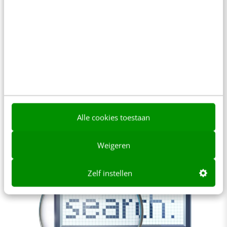
MARKETING
Zoekmachineoptimalisatie: 20 hardnekkige
fabels
Er wordt veel over het fenomeen
zoekmachineoptimalisatie gesproken. Het scoren
in Google is voor veel sites en ondernemingen,
Alle cookies toestaan
zeker in Nederland, van…
Jody Twijsel
·
11 jaar geleden
Weigeren
Zelf instellen