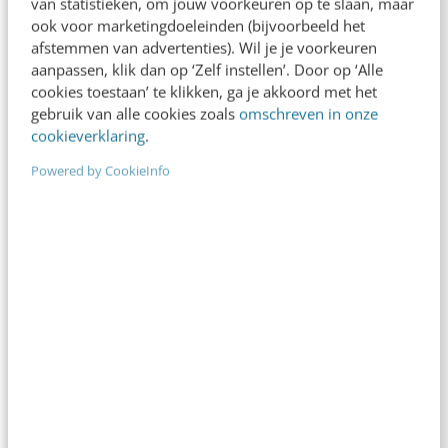
van statistieken, om jouw voorkeuren op te slaan, maar
ook voor marketingdoeleinden (bijvoorbeeld het
KLANTCONTACT & CX
afstemmen van advertenties). Wil je je voorkeuren
App Store Optimalisatie: zo beïnvloeden
aanpassen, klik dan op ‘Zelf instellen’. Door op ‘Alle
bezoekers je app-ranking
cookies toestaan’ te klikken, ga je akkoord met het
gebruik van alle cookies zoals
omschreven in onze
In mijn vorige artikel over App Store
cookieverklaring
.
Optimalisatie (ASO) vertelde ik voornamelijk over
hoe jij zelf je app zo goed mogelijk kunt
Powered by CookieInfo
optimaliseren…
Nick Nota
·
8 jaar geleden