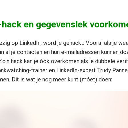
n-hack en gegevenslek voorkom
bezig op LinkedIn, word je gehackt. Vooral als je we
rin al je contacten en hun e-mailadressen kunnen d
o’n hack kan je óók overkomen als je dubbele verifi
kwatching-trainer en LinkedIn-expert Trudy Panne
men. Dit is wat je nog meer kunt (móet) doen: