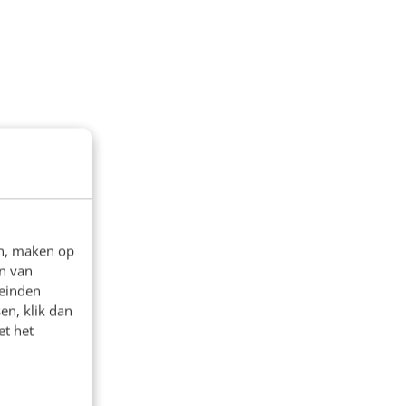
en, maken op
n van
leinden
en, klik dan
et het