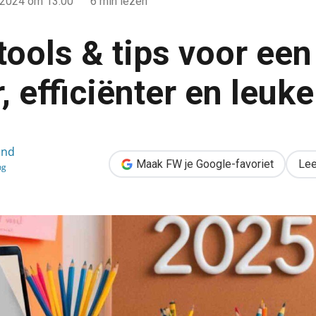
 2024
om 13:00
6 min lezen
tools & tips voor een
, efficiënter en leuk
 een slimmer, efficiënter en leuker 2025
and
Maak FW je Google-favoriet
Lee
ng