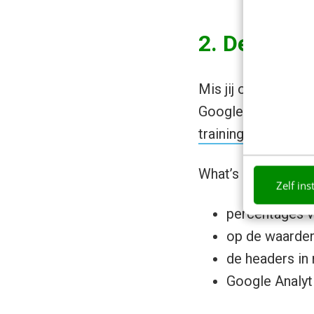
2. De GA4 F
Mis jij ook nog ste
Google Analytics 4
training (advanced
What’s in a name…?
Zelf ins
percentages va
op de waarden
de headers in 
Google Analyt