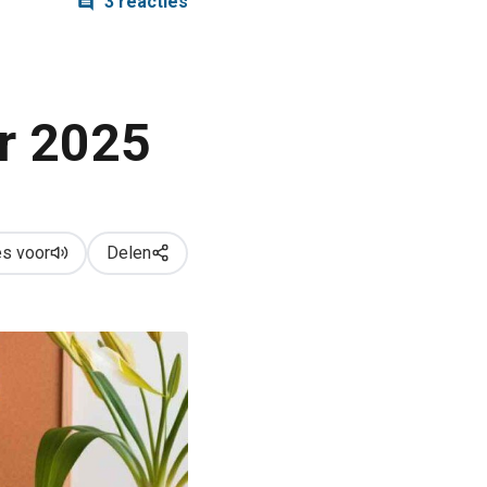
3 reacties
er 2025
s voor
Delen