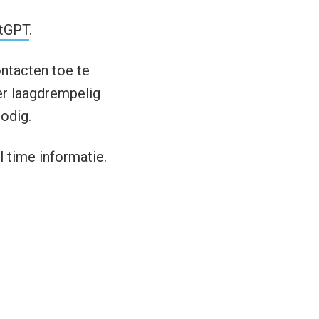
atGPT
.
ntacten toe te
er laagdrempelig
odig.
 time informatie.