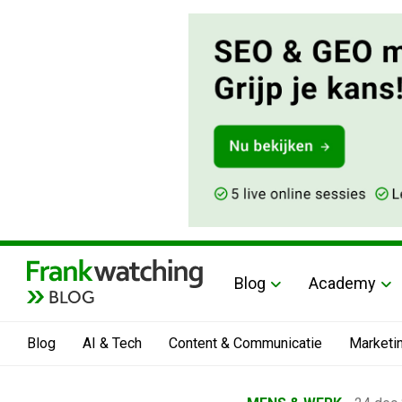
Blog
Academy
BLOG
Blog
AI & Tech
Content & Communicatie
Marketi
Home