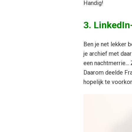
Handig!
3. LinkedI
Ben je net lekker 
je archief met daa
een nachtmerrie… Z
Daarom deelde Fran
hopelijk te voorko