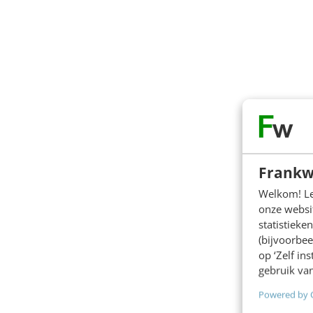
Frankw
Welkom! Leu
onze websit
statistiek
(bijvoorbee
op ‘Zelf in
gebruik van
Powered by 