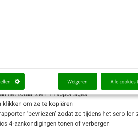
ixer
eds bepaalde features uit Universal Analytics sinds
? Frankwatching-trainer Pascal Selles tipte in z’n
G
)
de Chrome-extensie
GA4 Fixer
.
 Met deze extensie kun je:
tellen
Weigeren
Alle cookies 
n het totaal zien in rapportages
 klikken om ze te kopiëren
rapporten ‘bevriezen’ zodat ze tijdens het scrollen z
ics 4-aankondigingen tonen of verbergen