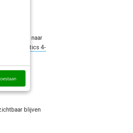
 de overstap naar
oogle Analytics 4-
toestaan
ichtbaar blijven