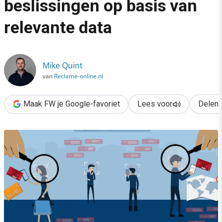
beslissingen op basis van
›
relevante data
Zo maak je strategische beslissingen op basis van relevante d
Mike Quint
van
Reclame-online.nl
Maak FW je Google-favoriet
Lees voor
Delen