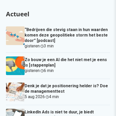
Actueel
“Bedrijven die stevig staan in hun waarden
komen deze geopolitieke storm het beste
door” [podcast]
gisteren
·
3 min
·
Zo bouw je een AI die het niet met je eens
is [stappenplan]
gisteren
·
6 min
·
Denk je dat je positionering helder is? Doe
de managementtest
5 aug 2026
·
4 min
·
LinkedIn Ads is niet te duur, je biedt