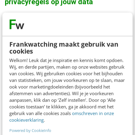
privacyregels op jouw data
Cookies spelen een zeer grote rol bij het
verzamelen van data over websitegebruikers.
Ze geven inzicht in:
Frankwatching maakt gebruik van
cookies
Bezoekersgedrag: welke pagina’s worden
Welkom! Leuk dat je inspiratie en kennis komt opdoen.
bezocht, hoe lang mensen blijven en waar
Wij, en derde partijen, maken op onze websites gebruik
van cookies. Wij gebruiken cookies voor het bijhouden
zij op klikken.
van statistieken, om jouw voorkeuren op te slaan, maar
Terugkerende bezoekers: cookies helpen
ook voor marketingdoeleinden (bijvoorbeeld het
om voorkeuren van terugkerende klanten
afstemmen van advertenties). Wil je je voorkeuren
aanpassen, klik dan op ‘Zelf instellen’. Door op ‘Alle
te identificeren.
cookies toestaan’ te klikken, ga je akkoord met het
gebruik van alle cookies zoals
omschreven in onze
cookieverklaring
.
Idealiter wil je zoveel mogelijk
websitebezoekers die akkoord gaan met alle
Powered by CookieInfo