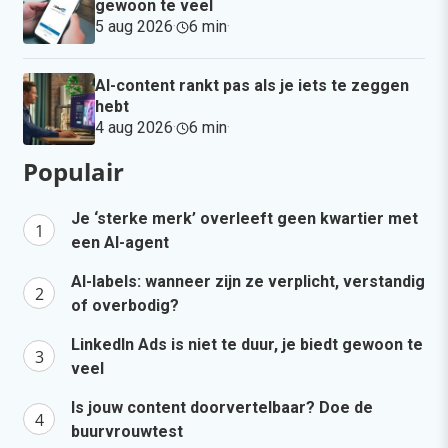
gewoon te veel
5 aug 2026
·
6 min
·
AI-content rankt pas als je iets te zeggen
hebt
4 aug 2026
·
6 min
·
Populair
Je ‘sterke merk’ overleeft geen kwartier met
een AI-agent
AI-labels: wanneer zijn ze verplicht, verstandig
of overbodig?
LinkedIn Ads is niet te duur, je biedt gewoon te
veel
Is jouw content doorvertelbaar? Doe de
buurvrouwtest