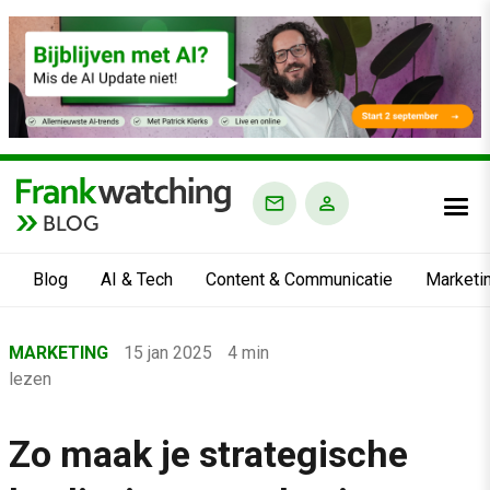
BLOG
Blog
AI & Tech
Content & Communicatie
Marketi
Home
MARKETING
15 jan 2025
4 min
›
lezen
Blog
›
Zo maak je strategische
Marketing