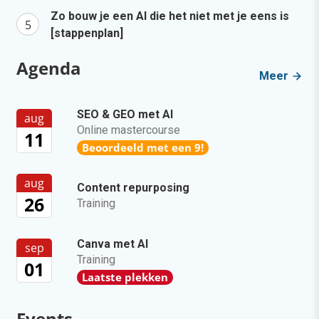
Zo bouw je een AI die het niet met je eens is
[stappenplan]
Agenda
Meer
SEO & GEO met AI
aug
Online mastercourse
11
Beoordeeld met een 9!
aug
Content repurposing
26
Training
Canva met AI
sep
Training
01
Laatste plekken
Events