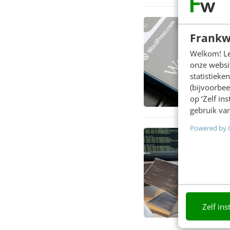
Frankw
Welkom! Leu
onze websit
statistiek
(bijvoorbee
op ‘Zelf in
gebruik van
Powered by 
Zelf ins