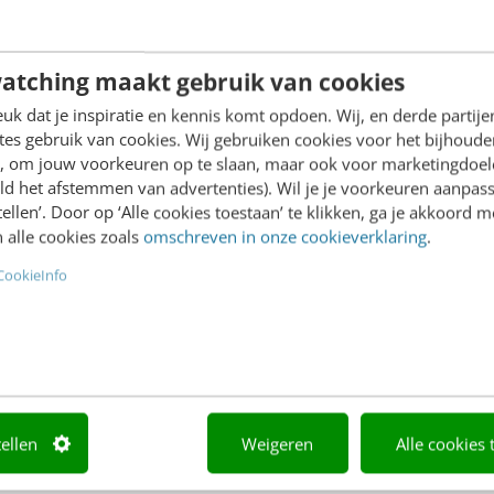
De risico’s van WordPress-updates v
atching maakt gebruik van cookies
Net als bij een toren van Jenga: je haalt één blokje weg en 
k dat je inspiratie en kennis komt opdoen. Wij, en derde partij
WordPress-webshop lijkt vaak mooier dan het is. Je hebt 
es gebruik van cookies. Wij gebruiken cookies voor het bijhoude
WooCommerce en een paar plugins. Maar achter...
en, om jouw voorkeuren op te slaan, maar ook voor marketingdoe
ld het afstemmen van advertenties). Wil je je voorkeuren aanpass
MARKETING
11 december 2025
Mike Quint
stellen’. Door op ‘Alle cookies toestaan’ te klikken, ga je akkoord m
 alle cookies zoals
omschreven in onze cookieverklaring
.
CookieInfo
Waarom jouw developer niet verantwo
voor conversie
Veel ondernemers raken gefrustreerd tijdens het bouwen o
WordPress-webshop. Knoppen werken niet, klanten haken a
onderdeel mist en de developer krijgt de schuld. Maar hier
misverstand:...
tellen
Weigeren
Alle cookies 
MARKETING
12 november 2025
Mike Quint