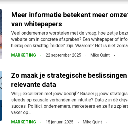
Meer informatie betekent meer omzet
van whitepapers
Veel ondernemers worstelen met de vraag: hoe zet je bez
website om in concrete afspraken? Een whitepaper of info
hierbij een krachtig ‘middel’ zijn. Waarom? Het is niet zom
MARKETING
22 september 2025
Mike Quint
Zo maak je strategische beslissingen
relevante data
Wil jij excelleren met jouw bedrijf? Baseer jij jouw strateg
steeds op causale verbanden en intuïtie? Data zijn dé drij
succes. Politici, ondernemers, marketeers en zelfs zzp’e
vaker op...
MARKETING
15 januari 2025
Mike Quint