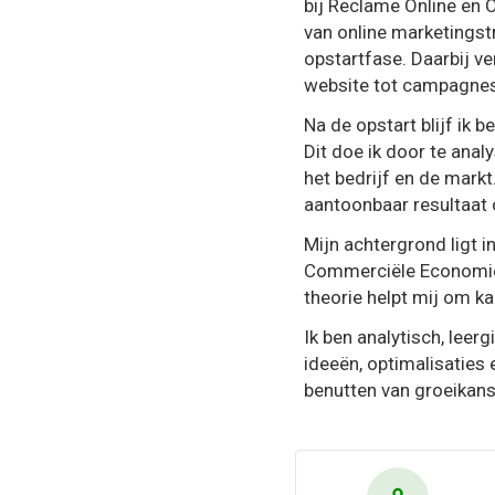
bij Reclame Online en 
van online marketingst
opstartfase. Daarbij ve
website tot campagnes
Na de opstart blijf ik 
Dit doe ik door te anal
het bedrijf en de mark
aantoonbaar resultaat 
Mijn achtergrond ligt i
Commerciële Economie h
theorie helpt mij om ka
Ik ben analytisch, leerg
ideeën, optimalisaties
benutten van groeikans