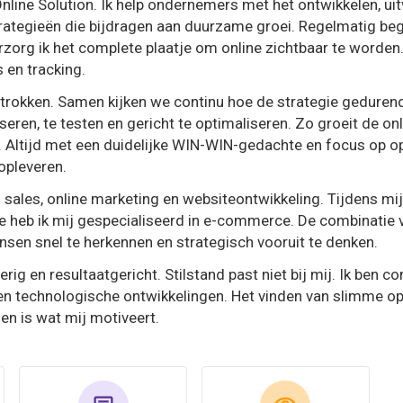
Online Solution. Ik help ondernemers met het ontwikkelen, u
rategieën die bijdragen aan duurzame groei. Regelmatig begel
rzorg ik het complete plaatje om online zichtbaar te worden
 en tracking.
betrokken. Samen kijken we continu hoe de strategie gedurend
yseren, te testen en gericht te optimaliseren. Zo groeit de 
t. Altijd met een duidelijke WIN-WIN-gedachte en focus op o
opleveren.
n sales, online marketing en websiteontwikkeling. Tijdens m
eb ik mij gespecialiseerd in e-commerce. De combinatie va
nsen snel te herkennen en strategisch vooruit te denken.
ierig en resultaatgericht. Stilstand past niet bij mij. Ik ben 
 en technologische ontwikkelingen. Het vinden van slimme o
en is wat mij motiveert.