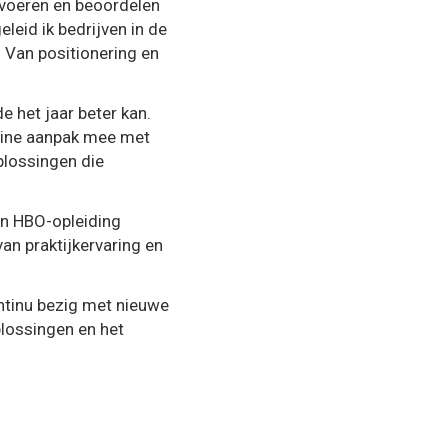
itvoeren en beoordelen
eid ik bedrijven in de
. Van positionering en
e het jaar beter kan.
online aanpak mee met
plossingen die
ijn HBO-opleiding
n praktijkervaring en
continu bezig met nieuwe
plossingen en het