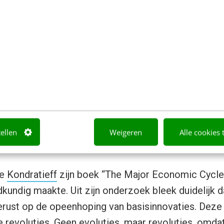
 diverse wetenschappers onderzocht.
 die zich op dit gebied begaf, was de Russische e
atieff
(1892-1938). Aan het begin van de twintigs
sen de goederenprijzen en het investeringsgedrag. V
van gegevens uit de periode van 1789 tot aan het jaa
at een viertal golfbewegingen in de economie war
n hoogte-en dieptepunt. Frappant was dat deze tre
 Deze conjuncturen namen elk een periode van vijft
tellen
Weigeren
Alle cookies 
de
Kondratieff
zijn boek “The Major Economic Cycles”
kundig maakte. Uit zijn onderzoek bleek duidelijk 
rust op de opeenhoping van basisinnovaties. Deze 
 revoluties. Geen evoluties, maar revoluties, omdat