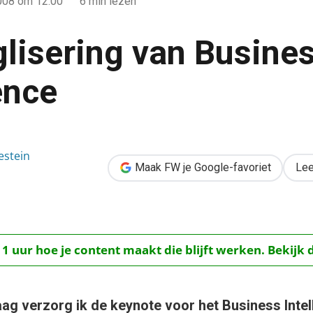
008
om 12:00
6 min lezen
lisering van Busine
ence
ness Intelligence
estein
Maak FW je Google-favoriet
Lee
 1 uur hoe je content maakt die blijft werken. Bekijk 
ag verzorg ik de keynote voor het Business Intel