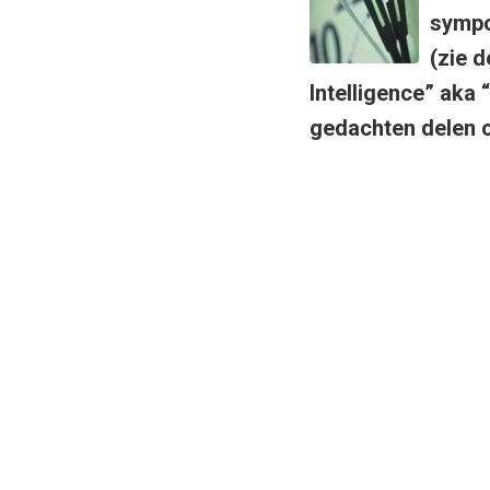
sympo
(zie d
Intelligence” aka 
gedachten delen o