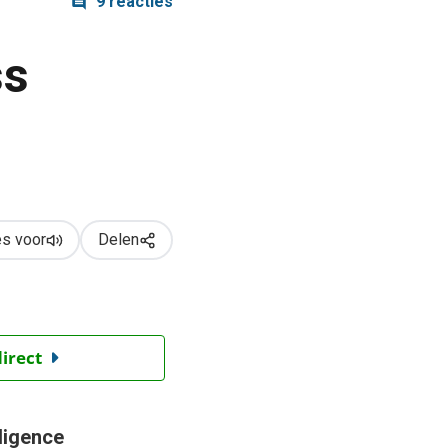
9 reacties
ss
s voor
Delen
direct
ligence