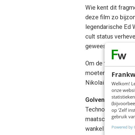
Wie kent dit fragm
deze film zo bijzo
legendarische Ed Wo
cult status verhev
geweest tot allers
Om de toekomst van
moeten staan bij le
Frankw
Nikolai Dimitrievi
Welkom! Leu
onze websit
statistiek
Golven van Kondra
(bijvoorbee
Technologie heeft 
op ‘Zelf in
gebruik van
maatschappij in zi
Powered by 
wankel evenwicht. 