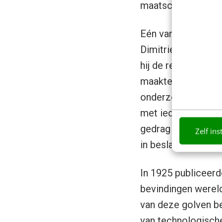
maatschappij door
Eén van de eersten
Dimitrievitch
Kondr
hij de relatie tus
maakte hij gebruik 
onderzoek bleek d
met ieder hun eige
gedrag vertoonden.
Zelf ins
in beslag.
In 1925 publiceer
bevindingen wereld
van deze golven be
van technologische