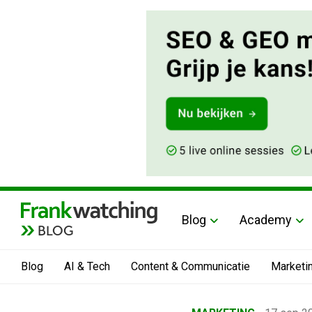
Blog
Academy
BLOG
Blog
AI & Tech
Content & Communicatie
Marketi
Home