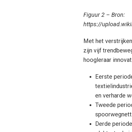
Figuur 2 – Bron:
https://upload.wi
Met het verstrijke
zijn vijf trendbewe
hoogleraar innovat
Eerste period
textielindustr
en verharde w
Tweede period
spoorwegnetten
Derde periode