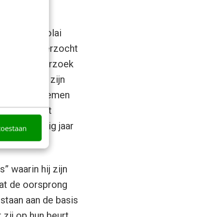
conoom Nikolai
te eeuw onderzocht
oor zijn onderzoek
r 1922. Uit zijn
en waar te nemen
nds constant
ig tot zestig jaar
toestaan
 waarin hij zijn
dat de oorsprong
staan aan de basis
 zij op hun beurt