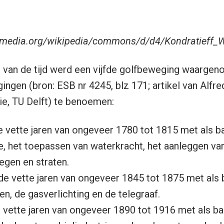
kimedia.org/wikipedia/commons/d/d4/Kondratieff_W
n van de tijd werd een vijfde golfbeweging waargen
gingen (bron: ESB nr 4245, blz 171; artikel van Alfre
ie, TU Delft) te benoemen:
e vette jaren van ongeveer 1780 tot 1815 met als b
ie, het toepassen van waterkracht, het aanleggen va
egen en straten.
e vette jaren van ongeveer 1845 tot 1875 met als 
, de gasverlichting en de telegraaf.
 vette jaren van ongeveer 1890 tot 1916 met als ba