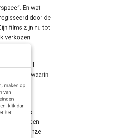
rspace”. En wat
eregisseerd door de
jn films zijn nu tot
ook verkozen
alom.
ullen we stil
Naar de tijd waarin
luk had.
en, maken op
n van
leinden
en, klik dan
en dus op de
et het
aat dan ook een
logieën op onze