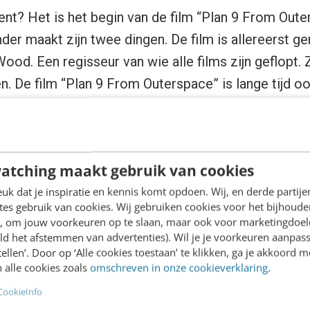
ent? Het is het begin van de film “Plan 9 From Oute
nder maakt zijn twee dingen. De film is allereerst g
od. Een regisseur van wie alle films zijn geflopt. Zi
en. De film “Plan 9 From Outerspace” is lange tijd 
lechtste film aller tijden. Kortom, kommer en kwel 
 Business Intelligence goed te kunnen begrijpen, z
ssen uit het verleden. We gaan dus terug in de tijd. 
atching maakt gebruik van cookies
tch Kondratieff leefde. Een persoon die ook geen ge
k dat je inspiratie en kennis komt opdoen. Wij, en derde partij
es gebruik van cookies. Wij gebruiken cookies voor het bijhoude
en, om jouw voorkeuren op te slaan, maar ook voor marketingdoe
tieff
ld het afstemmen van advertenties). Wil je je voorkeuren aanpass
een grote impact op mensen, bedrijven, instanties 
stellen’. Door op ‘Alle cookies toestaan’ te klikken, ga je akkoord m
 alle cookies zoals
omschreven in onze cookieverklaring
.
jn geheel. Tussen technologie en samenleving best
CookieInfo
In het verleden zijn de effecten van nieuwe techno