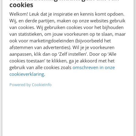
cookies
Welkom! Leuk dat je inspiratie en kennis komt opdoen.
Wij, en derde partijen, maken op onze websites gebruik
van cookies. Wij gebruiken cookies voor het bijhouden
van statistieken, om jouw voorkeuren op te slaan, maar
ook voor marketingdoeleinden (bijvoorbeeld het
afstemmen van advertenties). Wil je je voorkeuren
aanpassen, klik dan op ‘Zelf instellen’. Door op ‘Alle
cookies toestaan’ te klikken, ga je akkoord met het
gebruik van alle cookies zoals
omschreven in onze
MARKETING
cookieverklaring
.
Quickscan van je website: 12 vragen voor
2012
Powered by CookieInfo
Hoe vaak kijk je kritisch naar je eigen website?
Met de quick scan in dit artikel loop je in korte tijd
je…
Marco Dekkers
·
15 jaar geleden