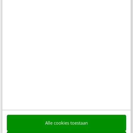
KLANTCONTACT & CX
Focus op de Cloud tijdens Microsoft PDC
2010
Eind oktober vond bij Microsoft in Redmond de
jaarlijkse Professional Developers Conference
(PDC) plaats. Dit is het hoogtepunt voor
architecten en lead programmers…
Alle cookies toestaan
Rob Blaauboer
·
16 jaar geleden