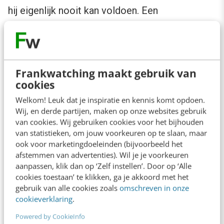
hij eigenlijk nooit kan voldoen. Een
navigatiesysteem is handig, maar niet strikt
noodzakelijk voor de functie van een auto.
Blijven rijden in je klassieker is in principe geen
Frankwatching maakt gebruik van
probleem, maar verwacht niet dat je dezelfde
cookies
rijbeleving hebt als je buurman met zijn
Welkom! Leuk dat je inspiratie en kennis komt opdoen.
hypermoderne bolide.
Wij, en derde partijen, maken op onze websites gebruik
van cookies. Wij gebruiken cookies voor het bijhouden
van statistieken, om jouw voorkeuren op te slaan, maar
Graceful degradation
ook voor marketingdoeleinden (bijvoorbeeld het
afstemmen van advertenties). Wil je je voorkeuren
aanpassen, klik dan op ‘Zelf instellen’. Door op ‘Alle
Zie in dit verhaal de auto als browser, het
cookies toestaan’ te klikken, ga je akkoord met het
navigatiesysteem als website en de fabrikant
gebruik van alle cookies zoals
omschreven in onze
cookieverklaring
.
als webdeveloper. Dan heb je een beeld van
een, in mijn ogen, achterhaalde werkwijze die
Powered by CookieInfo