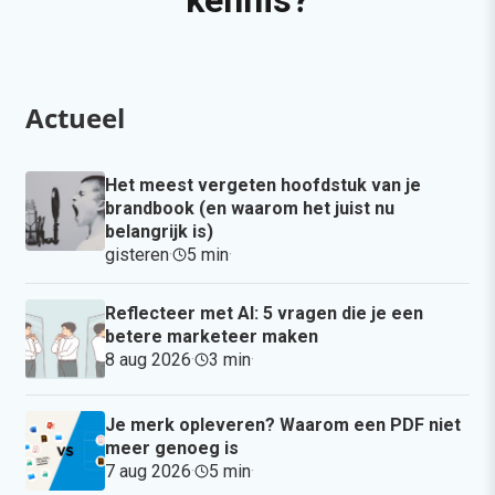
Actueel
Het meest vergeten hoofdstuk van je
brandbook (en waarom het juist nu
belangrijk is)
gisteren
·
5 min
·
Reflecteer met AI: 5 vragen die je een
betere marketeer maken
8 aug 2026
·
3 min
·
Je merk opleveren? Waarom een PDF niet
meer genoeg is
7 aug 2026
·
5 min
·