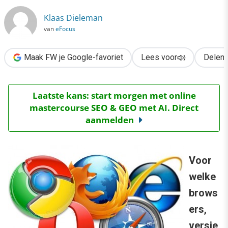
Klaas Dieleman
van
eFocus
Maak FW je Google-favoriet
Lees voor
Delen
Laatste kans: start morgen met online
mastercourse SEO & GEO met AI. Direct
aanmelden
Voor
welke
brows
ers,
versie