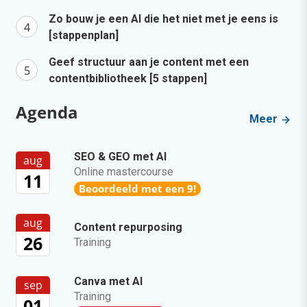
Zo bouw je een AI die het niet met je eens is
[stappenplan]
Geef structuur aan je content met een
contentbibliotheek [5 stappen]
Agenda
Meer
SEO & GEO met AI
aug
Online mastercourse
11
Beoordeeld met een 9!
aug
Content repurposing
26
Training
Canva met AI
sep
Training
01