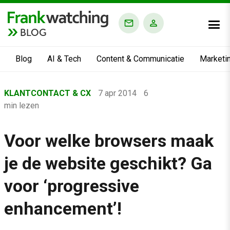
BLOG
Blog
AI & Tech
Content & Communicatie
Marketi
Home
KLANTCONTACT & CX
7 apr 2014
6
›
min lezen
Blog
›
Voor welke browsers maak
Klantcontact & CX
je de website geschikt? Ga
›
voor ‘progressive
Voor welke browsers maak je de website geschikt? Ga voor ‘p
enhancement’!