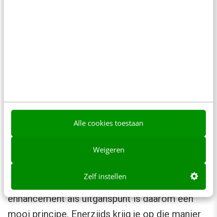
voor oude browserversies en tegelijkertijd de
nieuwste technieken op het gebied van user
experience en performance willen inzetten.
Los van de tijd die deze manier van
ontwikkelen kost, levert het ook vieze code en
daarmee zoekmachine-onvriendelijke, slecht
performende en slecht te onderhouden sites
op. Denk maar even terug aan de auto.
Alle cookies toestaan
Progressive enhancement als
Weigeren
uitgangspunt
Zelf instellen
Ontwikkelen voor het web met progressive
enhancement als uitganspunt is daarom een
mooi principe. Enerzijds krijg je op die manier