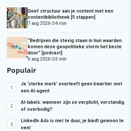
Geef structuur aan je content met een
contentbibliotheek [5 stappen]
7 aug 2026
·
4 min
·
“Bedrijven die stevig staan in hun waarden
komen deze geopolitieke storm het beste
door” [podcast]
6 aug 2026
·
3 min
·
Populair
Je ‘sterke merk’ overleeft geen kwartier met
een AI-agent
AI-labels: wanneer zijn ze verplicht, verstandig
of overbodig?
LinkedIn Ads is niet te duur, je biedt gewoon te
veel