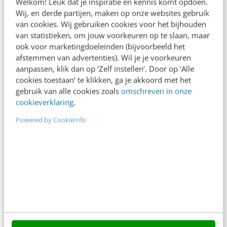
Welkom! Leuk dat je inspiratie en kennis komt opdoen.
Wij, en derde partijen, maken op onze websites gebruik
In 2,5 uur van Google-first naar AI-first: zo wordt je
van cookies. Wij gebruiken cookies voor het bijhouden
content beter gevonden. Schrijf je in en bekijk
van statistieken, om jouw voorkeuren op te slaan, maar
direct.
ook voor marketingdoeleinden (bijvoorbeeld het
afstemmen van advertenties). Wil je je voorkeuren
Meer weten
aanpassen, klik dan op ‘Zelf instellen’. Door op ‘Alle
cookies toestaan’ te klikken, ga je akkoord met het
gebruik van alle cookies zoals
omschreven in onze
cookieverklaring
.
Powered by CookieInfo
Contact
Redactie
redactie@frankwatching.com
+31 30 200 1045
Tarieven
Meer contactopties