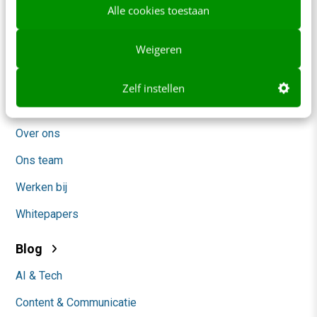
Alle cookies toestaan
Frankwatching
Weigeren
Adverteren
Contact
Zelf instellen
Nieuwsbrieven
Over ons
Ons team
Werken bij
Whitepapers
Blog
AI & Tech
Content & Communicatie