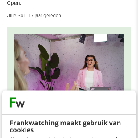
Open…
Jille Sol
·
17 jaar geleden
ONLINE MASTERCLASS
Frankwatching maakt gebruik van
cookies
De nieuwe SEO- & GEO-
spelregels