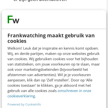
Stem nu!
Ben je helemaal enthousiast geworden over
Frankwatching maakt gebruik van
deze NS-website? Breng dat
hier
direct je
cookies
stem uit op de NS-website!
Welkom! Leuk dat je inspiratie en kennis komt opdoen.
Wij, en derde partijen, maken op onze websites gebruik
Wil je eerst de andere websites bekeken om te
van cookies. Wij gebruiken cookies voor het bijhouden
van statistieken, om jouw voorkeuren op te slaan, maar
bepalen welke website jij het meest
ook voor marketingdoeleinden (bijvoorbeeld het
gebruiksvriendelijk vindt? Tot 19 mei kun je
hier
afstemmen van advertenties). Wil je je voorkeuren
aanpassen, klik dan op ‘Zelf instellen’. Door op ‘Alle
stemmen op je favoriete website!
cookies toestaan’ te klikken, ga je akkoord met het
gebruik van alle cookies zoals
omschreven in onze
Onder de stemmers zal een prijs
cookieverklaring
.
verloot worden: een
overnachting op de
Powered by CookieInfo