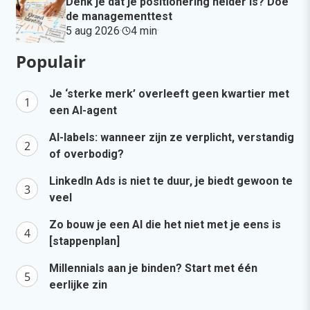
Denk je dat je positionering helder is? Doe
de managementtest
5 aug 2026
·
4 min
·
Populair
Je ‘sterke merk’ overleeft geen kwartier met
een AI-agent
AI-labels: wanneer zijn ze verplicht, verstandig
of overbodig?
LinkedIn Ads is niet te duur, je biedt gewoon te
veel
Zo bouw je een AI die het niet met je eens is
[stappenplan]
Millennials aan je binden? Start met één
eerlijke zin