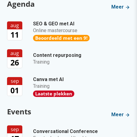
Agenda
Meer
SEO & GEO met AI
aug
Online mastercourse
11
Beoordeeld met een 9!
aug
Content repurposing
26
Training
Canva met AI
sep
Training
01
Laatste plekken
Events
Meer
sep
Conversational Conference