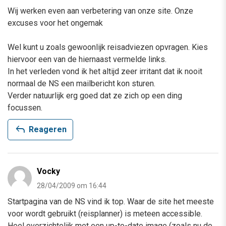
Wij werken even aan verbetering van onze site. Onze
excuses voor het ongemak
Wel kunt u zoals gewoonlijk reisadviezen opvragen. Kies
hiervoor een van de hiernaast vermelde links.
In het verleden vond ik het altijd zeer irritant dat ik nooit
normaal de NS een mailbericht kon sturen.
Verder natuurlijk erg goed dat ze zich op een ding
focussen.
reply
Reageren
Vocky
28/04/2009 om 16:44
Startpagina van de NS vind ik top. Waar de site het meeste
voor wordt gebruikt (reisplanner) is meteen accessible.
Heel overzichtelijk met een up-to-date image (zoals nu de