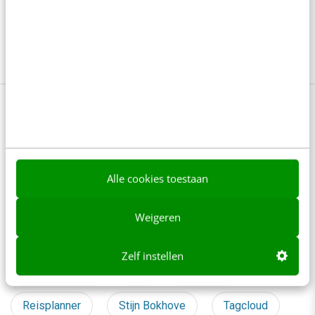
Van online winkel naar AI-infrastructuur: de
transformatie van de webshop
6 min
·
Atie de Heer
Bekijk deze topics of volg ze via een
NieuwsAlert
Conversie
Customer experience
Alle cookies toestaan
Drempelvrij keurmerk
Gebruiksvriendelijkheid
Weigeren
Informatiearchitectuur
Interview
Zelf instellen
LBi Lost Boys
NS
Ontwerp
Reisplanner
Stijn Bokhove
Tagcloud