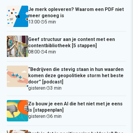
Je merk opleveren? Waarom een PDF niet
meer genoeg is
13:00
·
5 min
·
Geef structuur aan je content met een
contentbibliotheek [5 stappen]
08:00
·
4 min
·
“Bedrijven die stevig staan in hun waarden
komen deze geopolitieke storm het beste
door” [podcast]
gisteren
·
3 min
·
Zo bouw je een AI die het niet met je eens
is [stappenplan]
gisteren
·
6 min
·