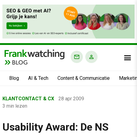
BLOG
Blog
AI & Tech
Content & Communicatie
Marketi
Home
KLANTCONTACT & CX
28 apr 2009
›
3 min lezen
Blog
›
Usability Award: De NS
Klantcontact & CX