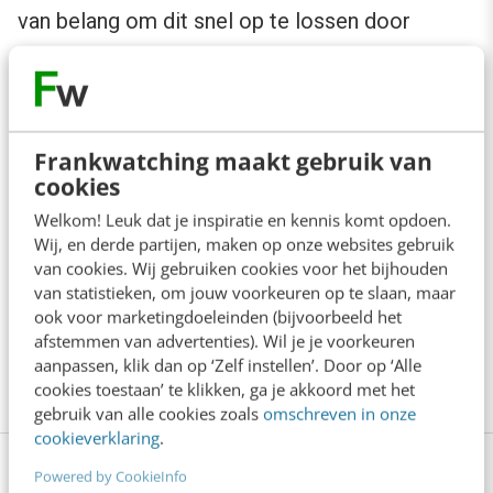
van belang om dit snel op te lossen door
middel van betere informatie op de
betreffende pagina.
Tot zover het verslag van de ochtend van het
Frankwatching maakt gebruik van
cookies
Webanalytics Congres 2009. Later zal er een
Welkom! Leuk dat je inspiratie en kennis komt opdoen.
verslag volgen over de middag waarin onder
Wij, en derde partijen, maken op onze websites gebruik
andere een inspirerende presentatie van
Dennis
van cookies. Wij gebruiken cookies voor het bijhouden
van statistieken, om jouw voorkeuren op te slaan, maar
Mortensen
, Director Data Insights Yahoo. Al
ook voor marketingdoeleinden (bijvoorbeeld het
met al was het met deze 2 praktijkcases een
afstemmen van advertenties). Wil je je voorkeuren
bijzonder interessante ochtend.
aanpassen, klik dan op ‘Zelf instellen’. Door op ‘Alle
cookies toestaan’ te klikken, ga je akkoord met het
gebruik van alle cookies zoals
omschreven in onze
cookieverklaring
.
Powered by CookieInfo
Volg met je team de training