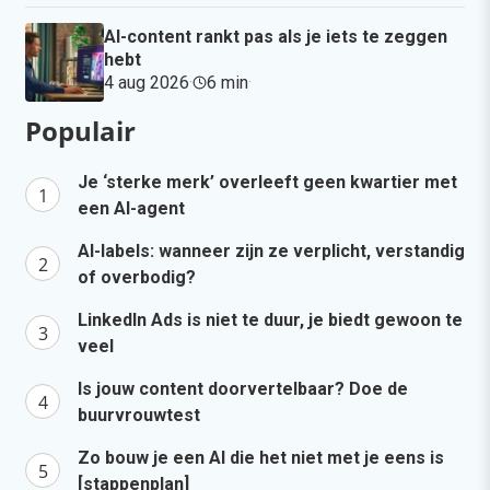
AI-content rankt pas als je iets te zeggen
hebt
4 aug 2026
·
6 min
·
Populair
Je ‘sterke merk’ overleeft geen kwartier met
een AI-agent
AI-labels: wanneer zijn ze verplicht, verstandig
of overbodig?
LinkedIn Ads is niet te duur, je biedt gewoon te
veel
Is jouw content doorvertelbaar? Doe de
buurvrouwtest
Zo bouw je een AI die het niet met je eens is
[stappenplan]