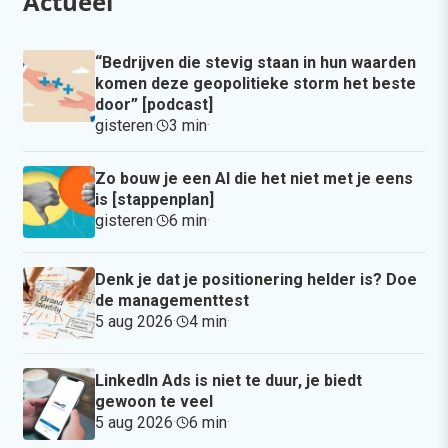
Actueel
“Bedrijven die stevig staan in hun waarden
komen deze geopolitieke storm het beste
door” [podcast]
gisteren
·
3 min
·
Zo bouw je een AI die het niet met je eens
is [stappenplan]
gisteren
·
6 min
·
Denk je dat je positionering helder is? Doe
de managementtest
5 aug 2026
·
4 min
·
LinkedIn Ads is niet te duur, je biedt
gewoon te veel
5 aug 2026
·
6 min
·