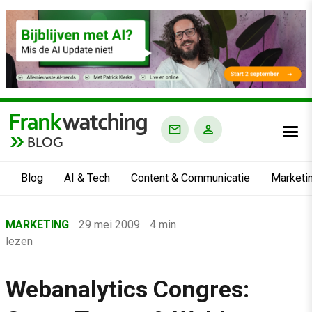
BLOG
Blog
AI & Tech
Content & Communicatie
Marketi
Home
MARKETING
29 mei 2009
4 min
›
lezen
Blog
›
Webanalytics Congres:
Marketing