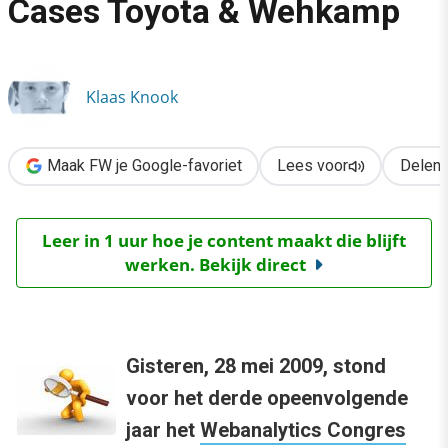
Cases Toyota & Wehkamp
›
Webanalytics Congres: Cases Toyota & Wehkamp
Klaas Knook
Maak FW je Google-favoriet
Lees voor
Delen
Leer in 1 uur hoe je content maakt die blijft
werken. Bekijk direct
Gisteren, 28 mei 2009, stond
voor het derde opeenvolgende
jaar het
Webanalytics Congres