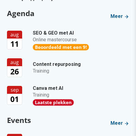
Agenda
Meer
SEO & GEO met AI
aug
Online mastercourse
11
Beoordeeld met een 9!
aug
Content repurposing
26
Training
Canva met AI
sep
Training
01
Laatste plekken
Events
Meer