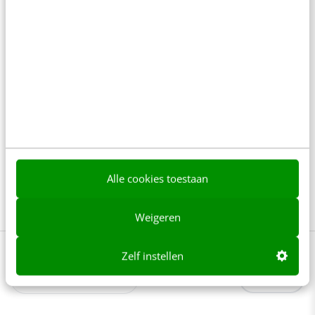
Bekijk deze topics of volg ze via een
NieuwsAlert
Conversie
Cross selling
Customer experience
KPI's
Multivariable Testing
Online marketing
Tealeaf
Toyota
Webanalytics Congres
Alle cookies toestaan
Webtrends
Wehkamp
Weigeren
Zelf instellen
Lees 2 reacties
Delen