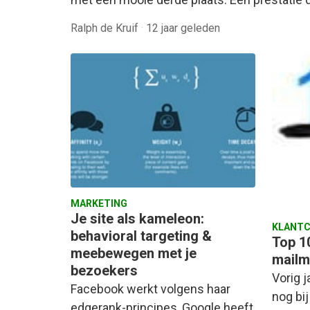
Ralph de Kruif
·
12 jaar geleden
MARKETING
Je site als kameleon:
KLANTC
behavioral targeting &
Top 10
meebewegen met je
mailm
bezoekers
Vorig j
Facebook werkt volgens haar
nog bi
edgerank-principes, Google heeft