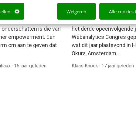
 is luisteren naar je
Webanalytics Congres:
tellen
Weigeren
Alle cookies 
Cases Toyota & Wehk
angrijke trend die we niet
Gisteren, 28 mei 2009, sto
onderschatten is die van
het derde opeenvolgende j
mer empowerment. Een
Webanalytics Congres gep
erm om aan te geven dat
wat dit jaar plaatsvond in H
Okura, Amsterdam.…
ihaux
·
16 jaar geleden
Klaas Knook
·
17 jaar geleden