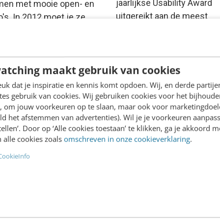
jaarlijkse Usability Award
en met mooie open- en
uitgereikt aan de meest
io's. In 2012 moet je ze
gebruiksvriendelijke websi
igen…
Frankwatching plaatst de
komende week…
atching maakt gebruik van cookies
van Rein
·
14 jaar geleden
Saskia de Laat
·
15 jaar geled
k dat je inspiratie en kennis komt opdoen. Wij, en derde partij
es gebruik van cookies. Wij gebruiken cookies voor het bijhoude
en, om jouw voorkeuren op te slaan, maar ook voor marketingdoe
ld het afstemmen van advertenties). Wil je je voorkeuren aanpass
stellen’. Door op ‘Alle cookies toestaan’ te klikken, ga je akkoord m
 alle cookies zoals
omschreven in onze cookieverklaring
.
CookieInfo
ONTACT & CX
MARKETING