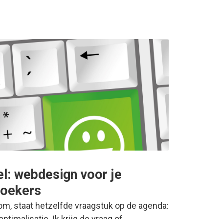
l: webdesign voor je
zoekers
kom, staat hetzelfde vraagstuk op de agenda:
ptimalisatie. Ik krijg de vraag of…