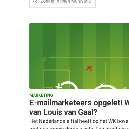
MARKETING
E-mailmarketeers opgelet! W
van Louis van Gaal?
Het Nederlands elftal heeft op het WK bov
met een mooie derde plaats. Een prestatie d