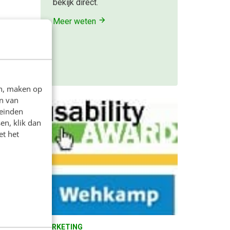
bekijk direct.
Meer weten
tes.
en
en, maken op
n van
leinden
en, klik dan
et het
MARKETING