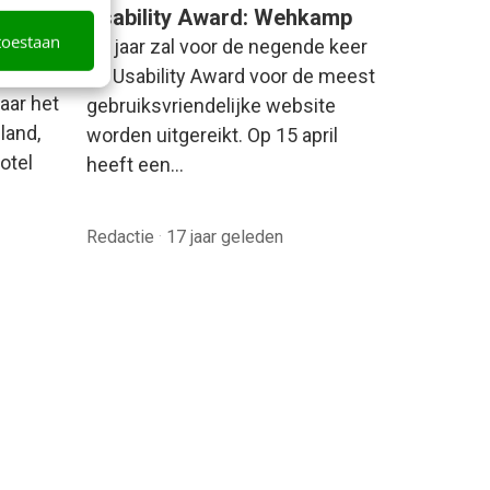
Usability Award: Wehkamp
toestaan
amp
Dit jaar zal voor de negende keer
nd voor
de Usability Award voor de meest
aar het
gebruiksvriendelijke website
land,
worden uitgereikt. Op 15 april
otel
heeft een…
Redactie
·
17 jaar geleden