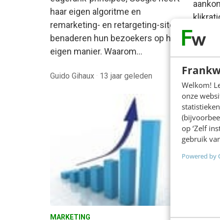
aankom
haar eigen algoritme en
klikrat
remarketing- en retargeting-sites
overtu
benaderen hun bezoekers op hun
eigen manier. Waarom…
Frankw
Guido Gihaux
·
13 jaar geleden
Mieke 
Welkom! Leu
onze websit
statistiek
(bijvoorbee
op ‘Zelf in
gebruik van
Powered by 
MARKETING
KLANTC