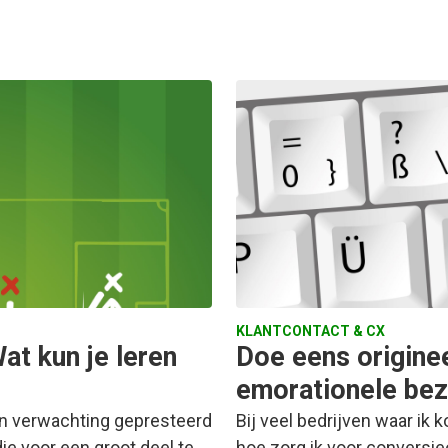
KLANTCONTACT & CX
at kun je leren
Doe eens originee
emorationele be
en verwachting gepresteerd
Bij veel bedrijven waar ik 
ie voor een groot deel te…
hoe zorg ik voor conversieo