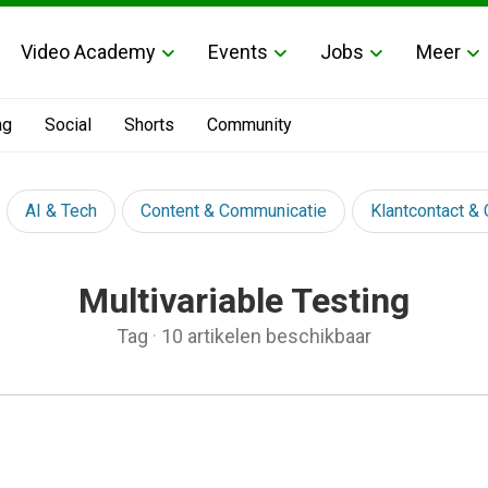
Video Academy
Events
Jobs
Meer
ng
Social
Shorts
Community
AI & Tech
Content & Communicatie
Klantcontact &
Multivariable Testing
Tag
·
10 artikelen beschikbaar