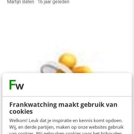
Martijn Baten
·
16 jaar geleden
MARKETING
Webanalytics Congres: Cases Toyota &
Wehkamp
Frankwatching maakt gebruik van
Gisteren, 28 mei 2009, stond voor het derde
cookies
opeenvolgende jaar het Webanalytics Congres
Welkom! Leuk dat je inspiratie en kennis komt opdoen.
gepland, wat dit jaar plaatsvond in Hotel Okura,
Wij, en derde partijen, maken op onze websites gebruik
van cookies. Wij gebruiken cookies voor het bijhouden
Amsterdam.…