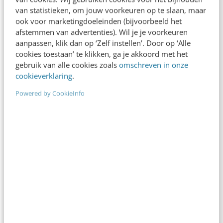
van statistieken, om jouw voorkeuren op te slaan, maar
Klaas Knook
·
17 jaar geleden
ook voor marketingdoeleinden (bijvoorbeeld het
afstemmen van advertenties). Wil je je voorkeuren
aanpassen, klik dan op ‘Zelf instellen’. Door op ‘Alle
cookies toestaan’ te klikken, ga je akkoord met het
gebruik van alle cookies zoals
omschreven in onze
cookieverklaring
.
Powered by CookieInfo
ONLINE MASTERCLASS
De nieuwe SEO- & GEO-
spelregels