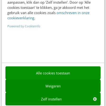
aanpassen, klik dan op ‘Zelf instellen’. Door op ‘Alle
cookies toestaan’ te klikken, ga je akkoord met het
redactie@frankwatching.com
gebruik van alle cookies zoals
omschreven in onze
+31 30 200 1045
cookieverklaring
.
Tarieven
Powered by CookieInfo
Meer contactopties
Frankwatching
Adverteren
Contact
Alle cookies toestaan
Nieuwsbrieven
Over ons
Weigeren
Ons team
Zelf instellen
Werken bij