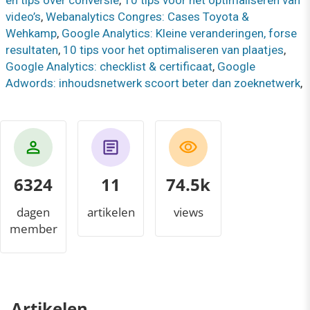
en tips over conversie
,
10 tips voor het optimaliseren van
video’s
,
Webanalytics Congres: Cases Toyota &
Wehkamp
,
Google Analytics: Kleine veranderingen, forse
resultaten
,
10 tips voor het optimaliseren van plaatjes
,
Google Analytics: checklist & certificaat
,
Google
Adwords: inhoudsnetwerk scoort beter dan zoeknetwerk
,
6324
11
81.1k
dagen
artikelen
views
member
Artikelen