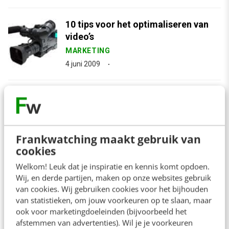
10 tips voor het optimaliseren van
video’s
MARKETING
4 juni 2009
Webanalytics Congres: Cases
Toyota & Wehkamp
MARKETING
Frankwatching maakt gebruik van
29 mei 2009
cookies
Welkom! Leuk dat je inspiratie en kennis komt opdoen.
arrow_downward
Bekijk meer
Wij, en derde partijen, maken op onze websites gebruik
van cookies. Wij gebruiken cookies voor het bijhouden
van statistieken, om jouw voorkeuren op te slaan, maar
ook voor marketingdoeleinden (bijvoorbeeld het
afstemmen van advertenties). Wil je je voorkeuren
Contact
Redactie