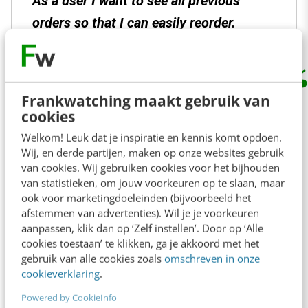
As a
user
I want to
see all previous
orders
so that I can
easily reorder.
Frankwatching maakt gebruik van
Het is belangrijk dat je met echte verhalen
cookies
werkt, omdat je dan veel duidelijker de user
Welkom! Leuk dat je inspiratie en kennis komt opdoen.
benefit voor ogen hebt. Door een story wordt
Wij, en derde partijen, maken op onze websites gebruik
duidelijk waarom we een bepaalde feature
van cookies. Wij gebruiken cookies voor het bijhouden
van statistieken, om jouw voorkeuren op te slaan, maar
willen. Stories dwingen de klant ook om na te
ook voor marketingdoeleinden (bijvoorbeeld het
denken over waarom zij een bepaald feature
afstemmen van advertenties). Wil je je voorkeuren
aanpassen, klik dan op ‘Zelf instellen’. Door op ‘Alle
willen.
cookies toestaan’ te klikken, ga je akkoord met het
gebruik van alle cookies zoals
omschreven in onze
Het is goed om duidelijke afspraken te maken
cookieverklaring
.
wanneer een story klaar is, om tegenvallers aan
Powered by CookieInfo