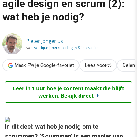
agile design en scrum (2):
›
wat heb je nodig?
Een website ontwerpen met agile design en scrum (2): wat heb 
Pieter Jongerius
van
Fabrique [merken, design & interactie]
Maak FW je Google-favoriet
Lees voor
Delen
Leer in 1 uur hoe je content maakt die blijft
werken. Bekijk direct
In dit deel: wat heb je nodig om te
scrummen? ‘Scrummen’ is een manier van