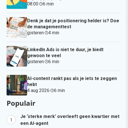
08:00
·
6 min
·
Denk je dat je positionering helder is? Doe
de managementtest
gisteren
·
4 min
·
LinkedIn Ads is niet te duur, je biedt
gewoon te veel
gisteren
·
6 min
·
AI-content rankt pas als je iets te zeggen
hebt
4 aug 2026
·
6 min
·
Populair
Je ‘sterke merk’ overleeft geen kwartier met
een AI-agent