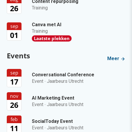
Content repurposing
26
Training
Canva met AI
sep
Training
01
Laatste plekken
Events
Meer
sep
Conversational Conference
17
Event
·
Jaarbeurs Utrecht
nov
AI Marketing Event
26
Event
·
Jaarbeurs Utrecht
feb
SocialToday Event
11
Event
·
Jaarbeurs Utrecht