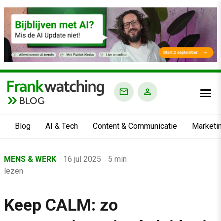
BLOG
Blog
AI & Tech
Content & Communicatie
Marketi
Home
MENS & WERK
16 jul 2025
5 min
›
lezen
Blog
›
Keep CALM: zo
Mens & Werk