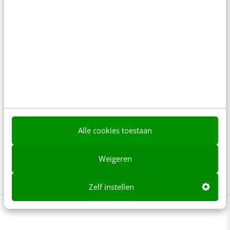
Als leider is het belangrijk om te durven
communiceren, zelfs als je twijfelt of het antwoord
nog niet weet. In de cursus Slimme
beïnvloedingstechnieken voor effectievere
communicatie leer je hoe je met onzekerheden
omgaat en toch effectief blijft communiceren.
Alle cookies toestaan
Ontvang praktische handvatten om relaties op te
bouwen en consistent te blijven, zelfs in uitdagende
Weigeren
tijden.
Bekijk de cursus
Zelf instellen