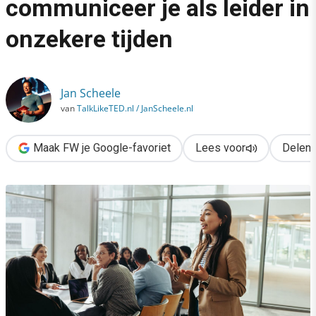
communiceer je als leider in
›
onzekere tijden
Keep CALM: zo communiceer je als leider in onzekere tijden
Jan Scheele
van
TalkLikeTED.nl / JanScheele.nl
Maak FW je Google-favoriet
Lees voor
Delen