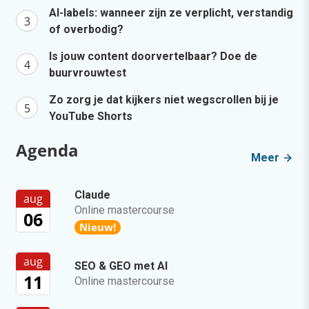
AI-labels: wanneer zijn ze verplicht, verstandig
of overbodig?
Is jouw content doorvertelbaar? Doe de
buurvrouwtest
Zo zorg je dat kijkers niet wegscrollen bij je
YouTube Shorts
Agenda
Meer
Claude
aug
Online mastercourse
06
Nieuw!
aug
SEO & GEO met AI
11
Online mastercourse