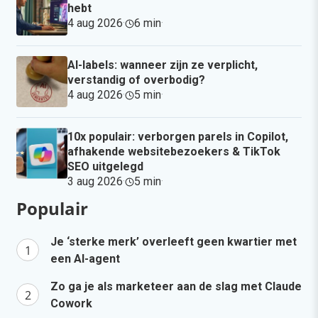
hebt
4 aug 2026
·
6 min
·
AI-labels: wanneer zijn ze verplicht,
verstandig of overbodig?
4 aug 2026
·
5 min
·
10x populair: verborgen parels in Copilot,
afhakende websitebezoekers & TikTok
SEO uitgelegd
3 aug 2026
·
5 min
·
Populair
Je ‘sterke merk’ overleeft geen kwartier met
een AI-agent
Zo ga je als marketeer aan de slag met Claude
Cowork