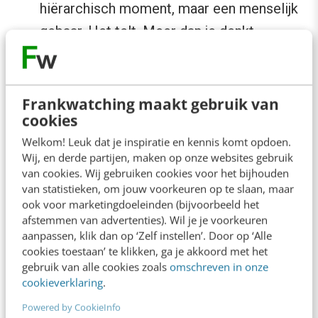
hiërarchisch moment, maar een menselijk
gebaar. Het telt. Meer dan je denkt.
Benoem wat anderen voelen
Zeg het hardop als je merkt dat er
spanning is. “Ik zie dat dit raakt.” Of: “Ik
Frankwatching maakt gebruik van
cookies
merk dat er vragen leven.” Daarmee erken
Welkom! Leuk dat je inspiratie en kennis komt opdoen.
je de ander. Deze erkenning is de
Wij, en derde partijen, maken op onze websites gebruik
brandstof van vertrouwen.
van cookies. Wij gebruiken cookies voor het bijhouden
van statistieken, om jouw voorkeuren op te slaan, maar
Blijf ‘waarom’ herhalen
ook voor marketingdoeleinden (bijvoorbeeld het
In onzekere tijden is er één anker: de
afstemmen van advertenties). Wil je je voorkeuren
bedoeling. Waar doen we dit voor? Wie
aanpassen, klik dan op ‘Zelf instellen’. Door op ‘Alle
cookies toestaan’ te klikken, ga je akkoord met het
zijn we voor onze klanten, voor elkaar,
gebruik van alle cookies zoals
omschreven in onze
voor de samenleving? Als je dat blijft
cookieverklaring
.
herhalen, ontstaat er richting, ook als het
Powered by CookieInfo