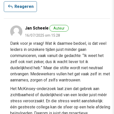
reply
Reageren
Jan Scheele
Auteur
16/07/2025 om 15:28
Dank voor je vraag! Wat ik daarmee bedoel, is dat veel
leiders in onzekere tijden juist minder gaan
communiceren, vaak vanuit de gedachte: “Ik weet het
zelf ook niet zeker, dus ik wacht liever tot ik
duidelijkheid heb.” Maar die stilte wordt niet neutraal
ontvangen. Medewerkers vullen het gat vaak zelf in: met
aannames, zorgen of zelfs wantrouwen.
Het McKinsey-onderzoek laat zien dat gebrek aan
zichtbaarheid of duidelijkheid van een leider juist méér
stress veroorzaakt. En die stress werkt aanstekelijk:
één gestreste collega kan de sfeer op een hele afdeling
beïnvloeden. Daarom is juist dan proactieve,