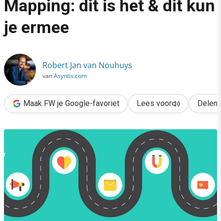
Mapping: dit is het & dit kun
›
je ermee
Customer Journey Mapping: dit is het & dit kun je ermee
Robert Jan van Nouhuys
van
Asyntis.com
Maak FW je Google-favoriet
Lees voor
Delen