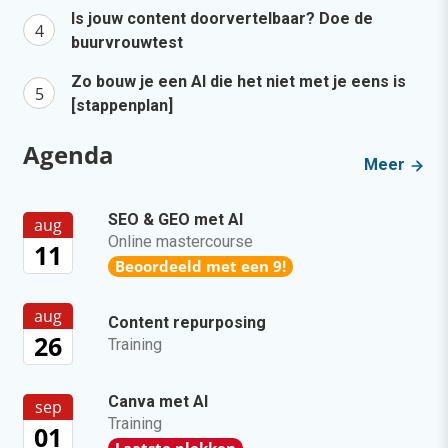
Is jouw content doorvertelbaar? Doe de
buurvrouwtest
Zo bouw je een AI die het niet met je eens is
[stappenplan]
Agenda
Meer
SEO & GEO met AI
aug
Online mastercourse
11
Beoordeeld met een 9!
aug
Content repurposing
26
Training
Canva met AI
sep
Training
01
Laatste plekken