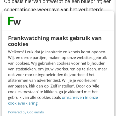
Op basis hiervan ontwerpt ze een
blueprint
; een
schematische weergave van het verbeterde
service proces. Door het grote aantal
dimensies is de map minder overzichtelijk dan
andere varianten.
Frankwatching maakt gebruik van
cookies
Lego’s customer experience wheel
Welkom! Leuk dat je inspiratie en kennis komt opdoen.
Wij, en derde partijen, maken op onze websites gebruik
van cookies. Wij gebruiken cookies voor het bijhouden
van statistieken, om jouw voorkeuren op te slaan, maar
Customer experience Wheel (Lego, 2009)
ook voor marketingdoeleinden (bijvoorbeeld het
afstemmen van advertenties). Wil je je voorkeuren
Lego
maakt gebruik van het
customer
aanpassen, klik dan op ‘Zelf instellen’. Door op ‘Alle
cookies toestaan’ te klikken, ga je akkoord met het
experience wheel
om klantervaringen in kaart te
gebruik van alle cookies zoals
omschreven in onze
brengen. Het doel dat Lego daarbij voor ogen
cookieverklaring
.
heeft is om een ‘wow’-effect in de
Powered by CookieInfo