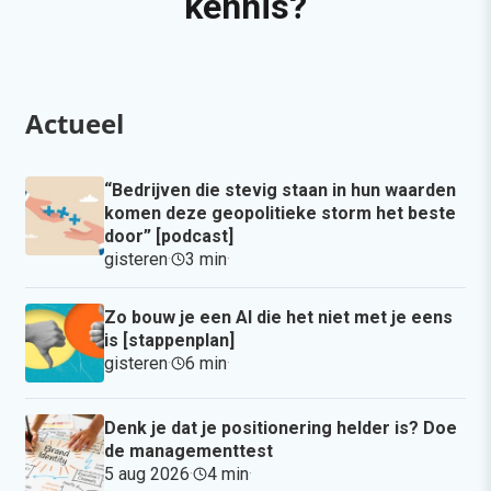
kennis?
Actueel
“Bedrijven die stevig staan in hun waarden
komen deze geopolitieke storm het beste
door” [podcast]
gisteren
·
3 min
·
Zo bouw je een AI die het niet met je eens
is [stappenplan]
gisteren
·
6 min
·
Denk je dat je positionering helder is? Doe
de managementtest
5 aug 2026
·
4 min
·