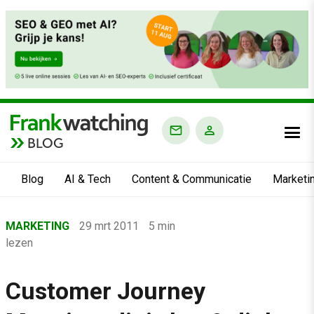
BLOG
Blog
AI & Tech
Content & Communicatie
Marketi
Home
MARKETING
29 mrt 2011
5 min
›
lezen
Blog
›
Customer Journey
Marketing