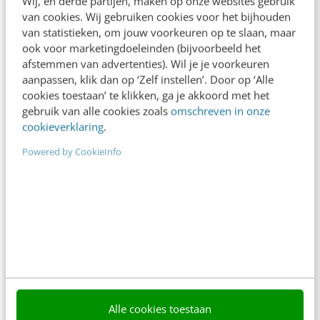
Wij, en derde partijen, maken op onze websites gebruik
content beter gevonden. Schrijf je in en bekijk
van cookies. Wij gebruiken cookies voor het bijhouden
direct.
van statistieken, om jouw voorkeuren op te slaan, maar
Meer weten
ook voor marketingdoeleinden (bijvoorbeeld het
afstemmen van advertenties). Wil je je voorkeuren
aanpassen, klik dan op ‘Zelf instellen’. Door op ‘Alle
cookies toestaan’ te klikken, ga je akkoord met het
gebruik van alle cookies zoals
omschreven in onze
cookieverklaring
.
Powered by CookieInfo
Contact
Redactie
redactie@frankwatching.com
+31 30 200 1045
Tarieven
Meer contactopties
Frankwatching
Alle cookies toestaan