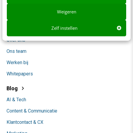
Adverteren
Weigeren
Contact
Zelf instellen
Nieuwsbrieven
Over ons
Ons team
Werken bij
Whitepapers
Blog
AI & Tech
Content & Communicatie
Klantcontact & CX