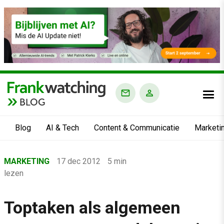
BLOG
Blog
AI & Tech
Content & Communicatie
Marketi
Home
MARKETING
17 dec 2012
5 min
›
lezen
Blog
›
Toptaken als algemeen
Marketing