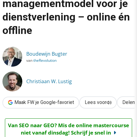
managementmodel voor je
›
dienstverlening – online én
Toptaken als algemeen managementmodel voor je dienstverlenin
offline
Boudewijn Bugter
van
theRevolution
Christiaan W. Lustig
Maak FW je Google-favoriet
Lees voor
Delen
Van SEO naar GEO? Mis de online mastercourse
niet vanaf dinsdag! Schrijf je snel in