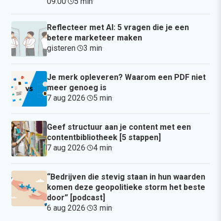
09:00
·
5 min
·
Reflecteer met AI: 5 vragen die je een
betere marketeer maken
gisteren
·
3 min
·
Je merk opleveren? Waarom een PDF niet
meer genoeg is
7 aug 2026
·
5 min
·
Geef structuur aan je content met een
contentbibliotheek [5 stappen]
7 aug 2026
·
4 min
·
“Bedrijven die stevig staan in hun waarden
komen deze geopolitieke storm het beste
door” [podcast]
6 aug 2026
·
3 min
·