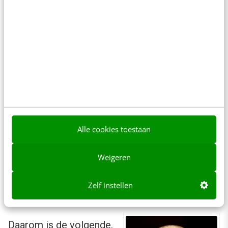
Wat is de impact op je organisatie?
Management op basis van toptaken is niet 1-2-
3 ingevoerd. Hier zit ’m de crux voor veel
organisaties. Het
managen op basis van
toptaken vergt om te beginnen een lange
adem
. Want louter analyseren wat je taken zijn
en je site daar (eenmalig) op aanpassen, is
maar één stap. Toptaakmanagement vraagt
Alle cookies toestaan
continue monitoring en optimalisatie van je
Weigeren
online proces én van je offline proces.
Zelf instellen
Je moet werkelijk klantgericht worden
Daarom is de volgende,