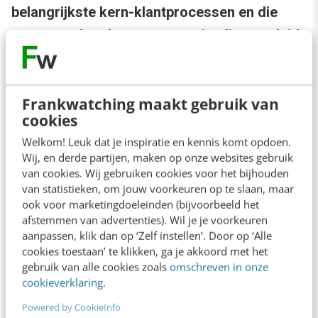
belangrijkste kern-klantprocessen en die
structureel verbeteren en optimaliseren, leidt
tot succes
. Of dat echt zo moeilijk is, zal de
tijd uitwijzen.
Frankwatching maakt gebruik van
cookies
Toptaken prioriteren activiteiten in
Welkom! Leuk dat je inspiratie en kennis komt opdoen.
management en optimalisatie
Wij, en derde partijen, maken op onze websites gebruik
van cookies. Wij gebruiken cookies voor het bijhouden
Ervan
van statistieken, om jouw voorkeuren op te slaan, maar
ook voor marketingdoeleinden (bijvoorbeeld het
uitgaande
afstemmen van advertenties). Wil je je voorkeuren
dat we
aanpassen, klik dan op ‘Zelf instellen’. Door op ‘Alle
cookies toestaan’ te klikken, ga je akkoord met het
gelijk
gebruik van alle cookies zoals
omschreven in onze
hebben en
cookieverklaring
.
dat we
Powered by CookieInfo