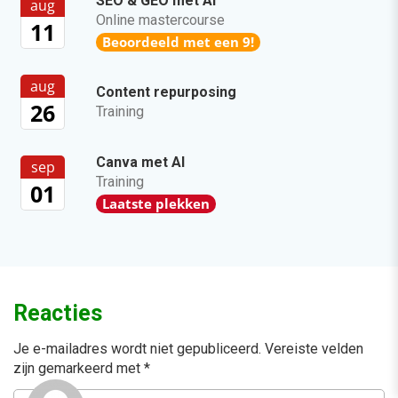
SEO & GEO met AI
aug
Online mastercourse
11
Beoordeeld met een 9!
aug
Content repurposing
26
Training
Canva met AI
sep
Training
01
Laatste plekken
Reacties
Je e-mailadres wordt niet gepubliceerd.
Vereiste velden
zijn gemarkeerd met
*