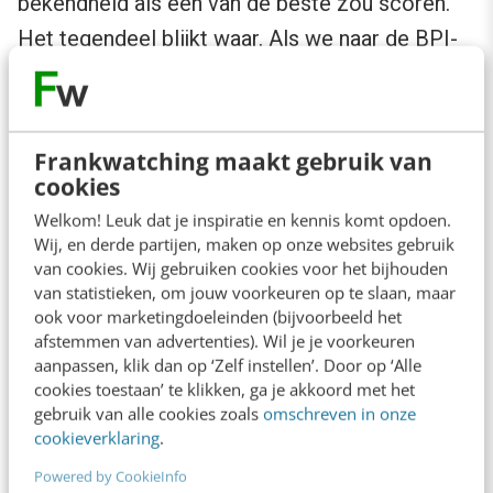
bekendheid als een van de beste zou scoren.
Het tegendeel blijkt waar. Als we naar de BPI-
scores van Coolblue kijken, laat het merk qua
bekendheid weliswaar merken als Tesla en
PowNed achter zich, maar haalt Coolblue het
Frankwatching maakt gebruik van
niet bij Wibra, Blokker en Bol.com. En dat heeft
cookies
Coolblue in de gaten want in 2014 verklaarde
Welkom! Leuk dat je inspiratie en kennis komt opdoen.
Wij, en derde partijen, maken op onze websites gebruik
eindbaas Pieter Zwart (CEO) nog dat reclame
van cookies. Wij gebruiken cookies voor het bijhouden
niet nodig was om Coolblue op de kaart te
van statistieken, om jouw voorkeuren op te slaan, maar
ook voor marketingdoeleinden (bijvoorbeeld het
zetten. “Coolblue kun je niet kennen van
afstemmen van advertenties). Wil je je voorkeuren
televisie-commercials of van printcampagnes
aanpassen, klik dan op ‘Zelf instellen’. Door op ‘Alle
in magazines of bladen. Coolblue ken je van
cookies toestaan’ te klikken, ga je akkoord met het
gebruik van alle cookies zoals
omschreven in onze
mond-tot-mond reclame.”
cookieverklaring
.
Powered by CookieInfo
Ten eerste is bekendheid niet belangrijk voor