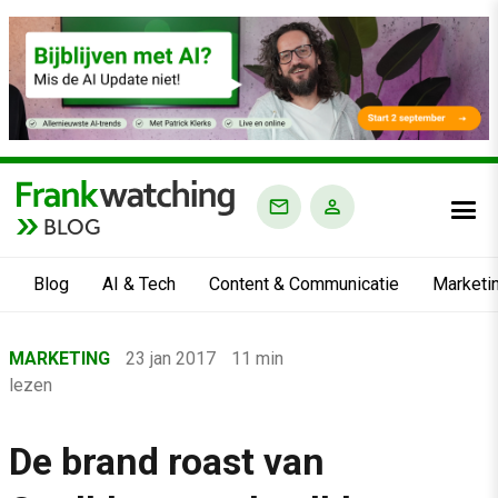
BLOG
Blog
AI & Tech
Content & Communicatie
Marketi
Home
MARKETING
23 jan 2017
11 min
›
lezen
Blog
›
De brand roast van
Marketing