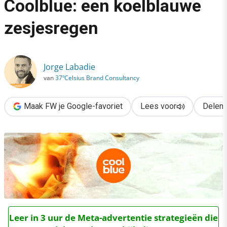
Coolblue: een koelblauwe
›
zesjesregen
De brand roast van Coolblue: een koelblauwe zesjesregen
Jorge Labadie
van
37ºCelsius Brand Consultancy
Maak FW je Google-favoriet
Lees voor
Delen
Leer in 3 uur de Meta-advertentie strategieën die