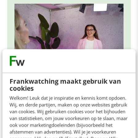
Frankwatching maakt gebruik van
ONLINE MASTERCLASS
cookies
Welkom! Leuk dat je inspiratie en kennis komt opdoen.
De nieuwe SEO- & GEO-
Wij, en derde partijen, maken op onze websites gebruik
spelregels
van cookies. Wij gebruiken cookies voor het bijhouden
In 2,5 uur van Google-first naar AI-first: zo wordt je
van statistieken, om jouw voorkeuren op te slaan, maar
ook voor marketingdoeleinden (bijvoorbeeld het
content beter gevonden. Schrijf je in en bekijk
afstemmen van advertenties). Wil je je voorkeuren
direct.