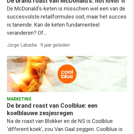
De brand roast van McDonald’s: not lovin’ it
De McDonald's-keten is misschien wel een van de
succesvolste retailformules ooit, maar het succes
is tanende. Kan de keten fundamenteel
veranderen? Of…
Jorge Labadie
·
9 jaar geleden
MARKETING
De brand roast van Coolblue: een
koelblauwe zesjesregen
Na de roast van Blokker en de NS is Coolblue
‘different koek’, zou Van Gaal zeggen. Coolblue is