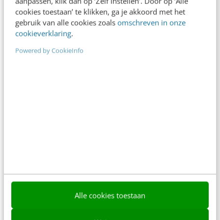
aanpassen, klik dan op ‘Zelf instellen’. Door op ‘Alle
Meer weten
cookies toestaan’ te klikken, ga je akkoord met het
gebruik van alle cookies zoals
omschreven in onze
cookieverklaring
.
Powered by CookieInfo
MARKETING
De brand roast van Blokker: de jeugd is
haar nachtmerrie
Je komt bijna niet meer af van bepaalde
associaties, die door de jaren heen zo sterk in het
geheugen van de consument…
Jorge Labadie
·
10 jaar geleden
Alle cookies toestaan