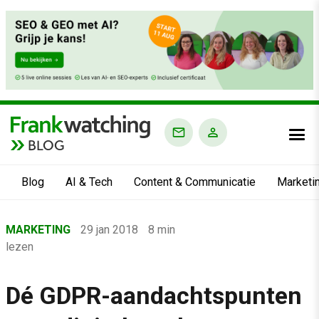
BLOG
Blog
AI & Tech
Content & Communicatie
Marketi
Home
MARKETING
29 jan 2018
8 min
›
lezen
Blog
›
Dé GDPR-aandachtspunten
Marketing