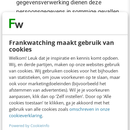
gegevensverwerking dienen deze
persoonsgegevens in sommige gevallen
ook porteerbaar of overdraagbaar te
maken
Privacy by design
: bij de ontwikkeling van
Frankwatching maakt gebruik van
cookies
producten en diensten (maar dus ook bij
de ontwikkeling van een website), moet de
Welkom! Leuk dat je inspiratie en kennis komt opdoen.
Wij, en derde partijen, maken op onze websites gebruik
verzameling, beveiliging en bewaartermijn
van cookies. Wij gebruiken cookies voor het bijhouden
van gegevens worden afgestemd op het
van statistieken, om jouw voorkeuren op te slaan, maar
ook voor marketingdoeleinden (bijvoorbeeld het
doel waarvoor de gegevens worden
afstemmen van advertenties). Wil je je voorkeuren
verwerkt
aanpassen, klik dan op ‘Zelf instellen’. Door op ‘Alle
cookies toestaan’ te klikken, ga je akkoord met het
Privacy by default
: houdt in dat je de
gebruik van alle cookies zoals
omschreven in onze
technische en organisatorische
cookieverklaring
.
maatregelen neemt om ervoor te zorgen
Powered by CookieInfo