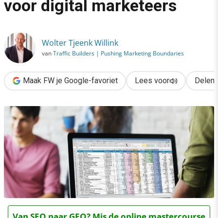
voor digital marketeers
›
Dé GDPR-aandachtspunten voor digital marketeers
Wolter Tjeenk Willink
van
Traffic Builders | Pushing Marketing Boundaries
Maak FW je Google-favoriet
Lees voor
Delen
Van SEO naar GEO? Mis de online mastercourse