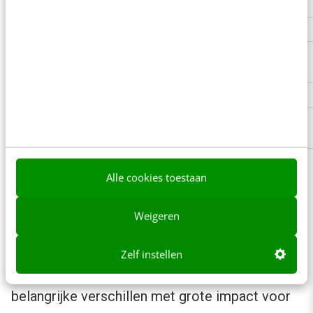
E-mailadres
OrderID
IP-adres
KlantID
MAC-adres
Data via tracking
(deviceID)
scripts
Geboortedatum
Locatiegegevens
(gps)
1 tot 9 van 9 resultaten
Alle cookies toestaan
❮
❯
1
Weigeren
Met de invoering van de AVG vallen dus meer
datatypen onder persoonsgegevens dan onder
Zelf instellen
de huidige wetgeving. Maar er zijn meer
belangrijke verschillen met grote impact voor