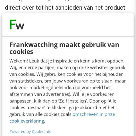
direct over tot het aanbieden van het product.
Maar als iemand net nog niet zover is en nog
wat informatie nodig heeft, zal het de verkoop
afslaan. Waar deze lead met wat meer
Frankwatching maakt gebruik van
aandacht (
nurturing
) wel over de streep zou
cookies
zijn getrokken, valt deze nu af als zijnde
Welkom! Leuk dat je inspiratie en kennis komt opdoen.
waardeloos. Zonde. Bied dus die informatie die
Wij, en derde partijen, maken op onze websites gebruik
van cookies. Wij gebruiken cookies voor het bijhouden
jouw klant op dat moment nodig heeft.
van statistieken, om jouw voorkeuren op te slaan, maar
ook voor marketingdoeleinden (bijvoorbeeld het
afstemmen van advertenties). Wil je je voorkeuren
Goud in het midden van de funnel
aanpassen, klik dan op ‘Zelf instellen’. Door op ‘Alle
cookies toestaan’ te klikken, ga je akkoord met het
Lead Today heeft bij hun klant Business Art
gebruik van alle cookies zoals
omschreven in onze
cookieverklaring
.
Service succesvol een aantal maatregelen
Powered by CookieInfo
doorgevoerd ter verbetering van hun