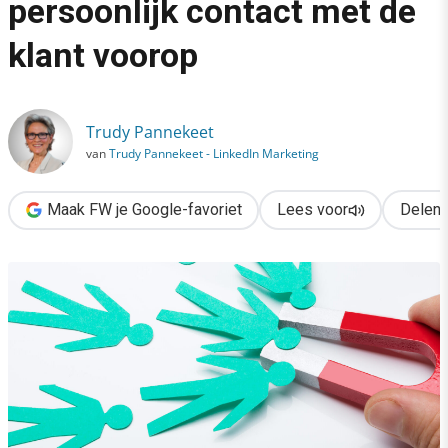
persoonlijk contact met de
›
klant voorop
Leadgeneratie 3.0: persoonlijk contact met de klant voorop
Trudy Pannekeet
van
Trudy Pannekeet - LinkedIn Marketing
Maak FW je Google-favoriet
Lees voor
Delen