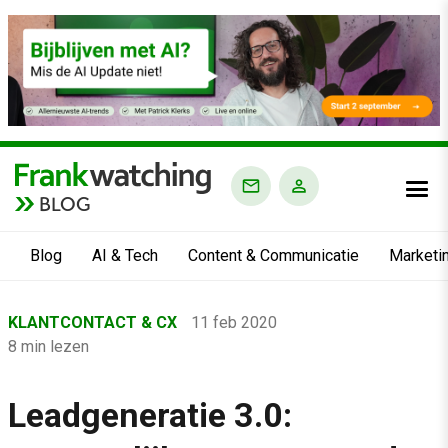
BLOG
Blog
AI & Tech
Content & Communicatie
Marketi
Home
KLANTCONTACT & CX
11 feb 2020
›
8 min lezen
Blog
›
Leadgeneratie 3.0:
Klantcontact & CX