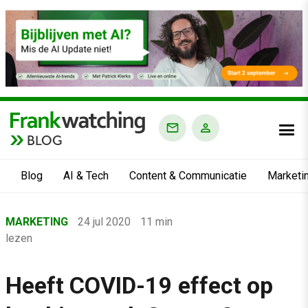
BLOG
Blog
AI & Tech
Content & Communicatie
Marketi
Home
MARKETING
24 jul 2020
11 min
›
lezen
Blog
›
Heeft COVID-19 effect op
Marketing