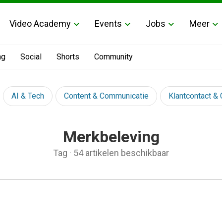
Video Academy
Events
Jobs
Meer
ng
Social
Shorts
Community
AI & Tech
Content & Communicatie
Klantcontact &
Merkbeleving
Tag
·
54 artikelen beschikbaar