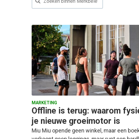
MARKETING
Offline is terug: waarom fys
je nieuwe groeimotor is
Miu Miu opende geen winkel, maar een boe
verkoopt geen leggings, maar runt een har