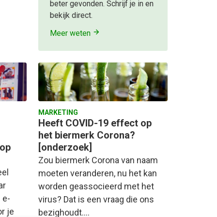
beter gevonden. Schrijf je in en
bekijk direct.
Meer weten
MARKETING
Heeft COVID-19 effect op
het biermerk Corona?
 op
[onderzoek]
Zou biermerk Corona van naam
eel
moeten veranderen, nu het kan
ar
worden geassocieerd met het
 e-
virus? Dat is een vraag die ons
r je
bezighoudt.…