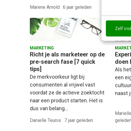
Marene Arnold
·
6 jaar geleden
Eileen
Zelf ins
MARKETING
MARKET
Richt je als marketeer op de
Exper
pre-search fase [7 quick
doen 
tips]
Als het
De merkvoorkeur ligt bij
een eig
consumenten al vrijwel vast
cultuu
voordat ze de actieve zoektocht
naast 
naar een product starten. Het is
dus van belang…
Mariell
Danielle Teunis
·
7 jaar geleden
gelede