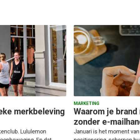
MARKETING
ieke merkbeleving
Waarom je brand 
zonder e-mailhan
kenclub. Lululemon
Januari is het moment van
dloopbeweging. En dat
positionering, scherpen hu