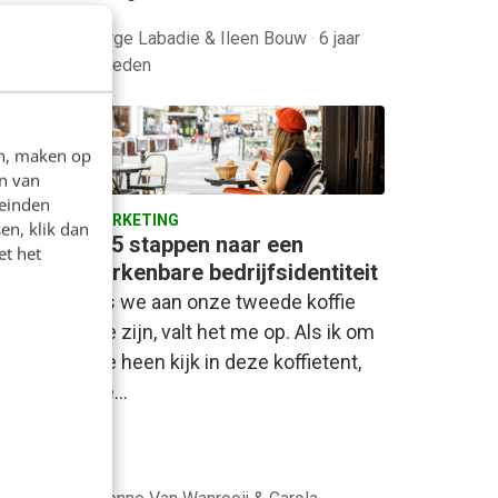
Jorge Labadie & Ileen Bouw
·
6 jaar
geleden
en, maken op
n van
leinden
MARKETING
en, klik dan
In 5 stappen naar een
et het
n de 5
herkenbare bedrijfsidentiteit
Als we aan onze tweede koffie
toe zijn, valt het me op. Als ik om
en
me heen kijk in deze koffietent,
y:
zie…
bben
tone of