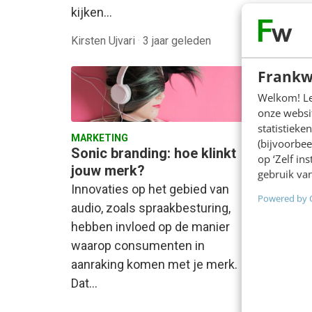
kijken…
Marion
Kirsten Ujvari
·
3 jaar geleden
Hiensc
Frankw
Welkom! Leu
onze websit
statistiek
MARKETING
MARKET
(bijvoorbee
Sonic branding: hoe klinkt
De wa
op ‘Zelf in
jouw merk?
digita
gebruik van
Innovaties op het gebied van
Sinds 
Powered by 
audio, zoals spraakbesturing,
bedrijv
hebben invloed op de manier
gegaan
waarop consumenten in
opgeho
aanraking komen met je merk.
positi
Dat…