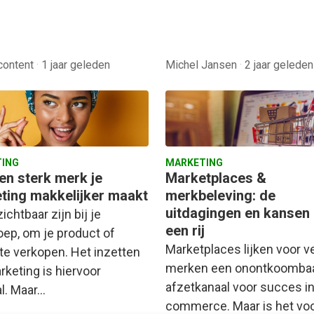
content
·
1 jaar geleden
Michel Jansen
·
2 jaar geleden
ING
MARKETING
en sterk merk je
Marketplaces &
ting makkelijker maakt
merkbeleving: de
uitdagingen en kansen
zichtbaar zijn bij je
een rij
oep, om je product of
Marketplaces lijken voor v
 te verkopen. Het inzetten
merken een onontkoomba
rketing is hiervoor
afzetkanaal voor succes in
al. Maar…
commerce. Maar is het voo