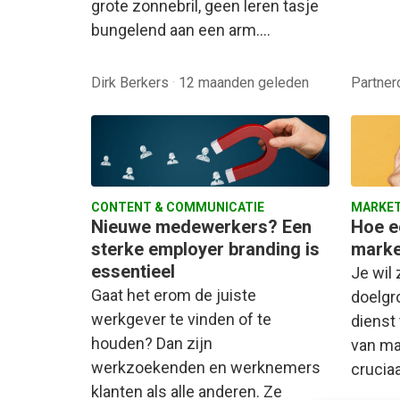
grote zonnebril, geen leren tasje
bungelend aan een arm.…
Dirk Berkers
·
12 maanden geleden
Partner
CONTENT & COMMUNICATIE
MARKET
Nieuwe medewerkers? Een
Hoe e
sterke employer branding is
marke
essentieel
Je wil 
Gaat het erom de juiste
doelgr
werkgever te vinden of te
dienst
houden? Dan zijn
van ma
werkzoekenden en werknemers
crucia
klanten als alle anderen. Ze