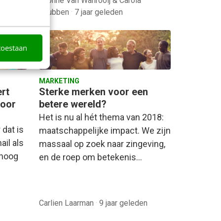
Yvonne Van Wanrooij & Carola
Knubben
·
7 jaar geleden
toestaan
MARKETING
rt
Sterke merken voor een
voor
betere wereld?
Het is nu al hét thema van 2018:
 dat is
maatschappelijke impact. We zijn
ail als
massaal op zoek naar zingeving,
 hoog
en de roep om betekenis…
Carlien Laarman
·
9 jaar geleden