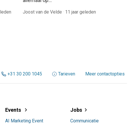
allemaal op…
eleden
Joost van de Velde
·
11 jaar geleden
+31 30 200 1045
Tarieven
Meer contactopties
Events
Jobs
AI Marketing Event
Communicatie