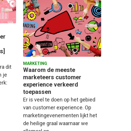
eer
s]
MARKETING
ra dit
Waarom de meeste
n je
marketeers customer
rk:
experience verkeerd
toepassen
Er is veel te doen op het gebied
van customer experience. Op
marketingevenementen lijkt het
de heilige graal waarnaar we