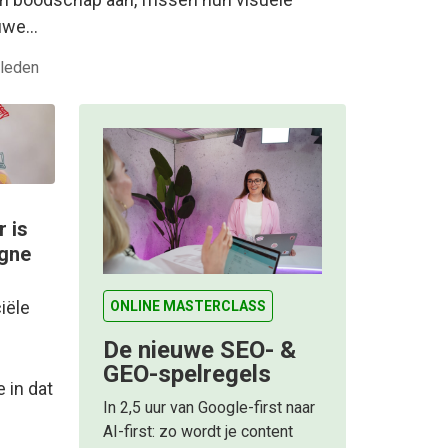
euwe…
leden
 is
agne
iële
ONLINE MASTERCLASS
De nieuwe SEO- &
GEO-spelregels
 in dat
In 2,5 uur van Google-first naar
AI-first: zo wordt je content