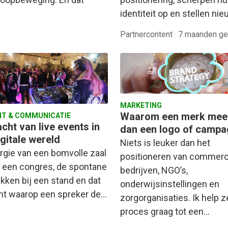
identiteit op en stellen ni
Partnercontent
·
7 maanden ge
MARKETING
Waarom een merk meer
T & COMMUNICATIE
cht van live events in
dan een logo of camp
gitale wereld
Niets is leuker dan het
rgie van een bomvolle zaal
positioneren van commerc
s een congres, de spontane
bedrijven, NGO’s,
kken bij een stand en dat
onderwijsinstellingen en
 waarop een spreker de…
zorgorganisaties. Ik help ze
proces graag tot een…