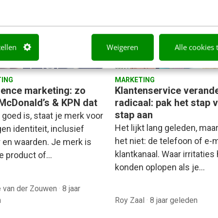
 Bosman
·
7 jaar geleden
Charlotte Snel
·
7 jaar geleden
tellen
Weigeren
Alle cookies 
ING
MARKETING
ience marketing: zo
Klantenservice verande
McDonald’s & KPN dat
radicaal: pak het stap 
stap aan
 goed is, staat je merk voor
Het lijkt lang geleden, maar
en identiteit, inclusief
het niet: de telefoon of e-m
r en waarden. Je merk is
klantkanaal. Waar irritaties
je product of…
konden oplopen als je…
e van der Zouwen
·
8 jaar
n
Roy Zaal
·
8 jaar geleden