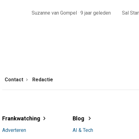
Suzanne van Gompel
·
9 jaar geleden
Sal St
Contact
Redactie
Frankwatching
Blog
Adverteren
AI & Tech