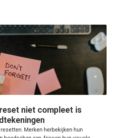
reset niet compleet is
dtekeningen
 resetten. Merken herbekijken hun
n boodschap aan, frissen hun visuele