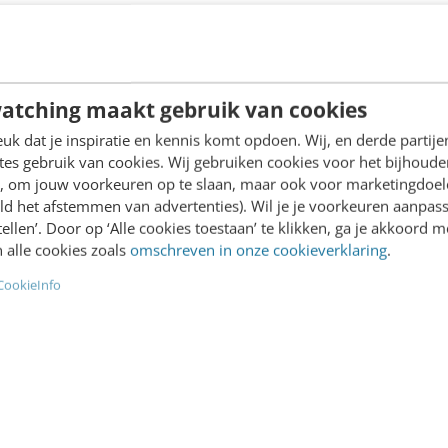
eigen merk wel een goed…
 van Bennekom & Hanne
h
·
4 jaar geleden
Arne Hutter
·
5 jaar geleden
atching maakt gebruik van cookies
k dat je inspiratie en kennis komt opdoen. Wij, en derde partij
es gebruik van cookies. Wij gebruiken cookies voor het bijhoude
en, om jouw voorkeuren op te slaan, maar ook voor marketingdoe
ING
MARKETING
ld het afstemmen van advertenties). Wil je je voorkeuren aanpass
arde van merken in de
De tone of voice van je
stellen’. Door op ‘Alle cookies toestaan’ te klikken, ga je akkoord m
l age
bedrijf bepalen? Dit zij
 alle cookies zoals
omschreven in onze cookieverklaring
.
grootste valkuilen
2000 is 52% van de
CookieInfo
Webwinkels met humor,
en in de Fortune 500 failliet
verzekeraars met gevoel 
, overgenomen of
reisbureaus met personalit
uden te bestaan*. De
steeds meer bedrijven he
e van alom…
een eigen karakteristieke 
voice, ook wel…