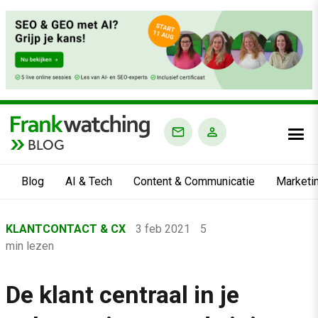
BLOG
Blog
AI & Tech
Content & Communicatie
Marketi
Home
KLANTCONTACT & CX
3 feb 2021
5
›
min lezen
Blog
›
De klant centraal in je
Klantcontact & CX