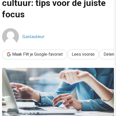
cultuur: tips voor de juiste
›
focus
De klant centraal in je cultuur: tips voor de juiste focus
Gastauteur
Maak FW je Google-favoriet
Lees voor
Delen