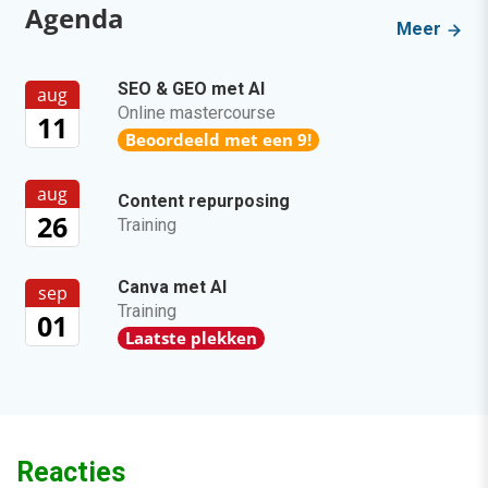
Agenda
Meer
SEO & GEO met AI
aug
Online mastercourse
11
Beoordeeld met een 9!
aug
Content repurposing
26
Training
Canva met AI
sep
Training
01
Laatste plekken
Reacties