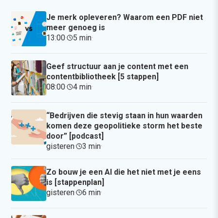
Je merk opleveren? Waarom een PDF niet
meer genoeg is
13:00
·
5 min
·
Geef structuur aan je content met een
contentbibliotheek [5 stappen]
08:00
·
4 min
·
“Bedrijven die stevig staan in hun waarden
komen deze geopolitieke storm het beste
door” [podcast]
gisteren
·
3 min
·
Zo bouw je een AI die het niet met je eens
is [stappenplan]
gisteren
·
6 min
·