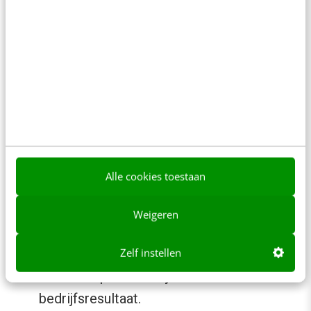
Gewenst gedrag definiëren
Schets voorbeelden van aanvaardbaar en
onaanvaardbaar gedrag met betrekking tot
elke kernwaarde. Zo ontstaat er geen
twijfel over wat het precies inhoudt.
Ontwikkel beleid gebaseerd op de
waarden, zodat werknemers zonder
Alle cookies toestaan
aarzelen altijd het juiste kunnen en zullen
doen.
Weigeren
De bedrijfscultuur is gericht op de
behoeften van de klant
Zelf instellen
Dus niet op de zakelijke behoeften en het
bedrijfsresultaat.