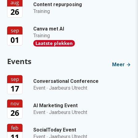
aug
Content repurposing
26
Training
Canva met AI
sep
Training
01
Laatste plekken
Events
Meer
sep
Conversational Conference
17
Event
·
Jaarbeurs Utrecht
nov
AI Marketing Event
26
Event
·
Jaarbeurs Utrecht
feb
SocialToday Event
11
Event
·
Jaarbeurs Utrecht