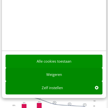
Nieuw in het onderzoek van Newcom is de
uitvraag naar mentaal welzijn. Wat valt op?
Ruim 6 miljoen Nederlanders vinden dat social
media een gevaar hiervoor vormen en 2
miljoen voelen zich er zelfs minder gelukkig
door.
De grafiek hieronder laat zien dat de generaties
die het meest op social media zitten, minder
Alle cookies toestaan
gelukkig zijn door het gebruik.
Weigeren
Zelf instellen