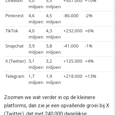
LinkedIn
5,0
5,5
+507.000
+10%
miljoen
miljoen
Pinterest
4,6
4,5
-86.000
-2%
miljoen
miljoen
TikTok
4,0
4,3
+232.000
+6%
miljoen
miljoen
Snapchat
3,9
3,8
-41.000
-1%
miljoen
miljoen
X (Twitter)
3,1
3,2
+125.000
+4%
miljoen
miljoen
Telegram
1,7
1,9
+218.000
+13%
miljoen
miljoen
Zoomen we wat verder in op de kleinere
platforms, dan zie je een opvallende groei bij X
(Twitter), dat met 240.000 dagelijkse