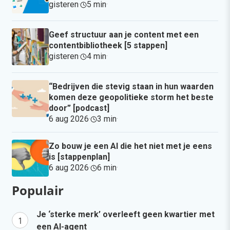
gisteren
·
5 min
·
Geef structuur aan je content met een
contentbibliotheek [5 stappen]
gisteren
·
4 min
·
“Bedrijven die stevig staan in hun waarden
komen deze geopolitieke storm het beste
door” [podcast]
6 aug 2026
·
3 min
·
Zo bouw je een AI die het niet met je eens
is [stappenplan]
6 aug 2026
·
6 min
·
Populair
Je ‘sterke merk’ overleeft geen kwartier met
een AI-agent