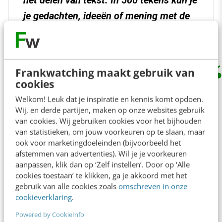
je gedachten, ideeën of mening met de
wereld delen.
Frankwatching maakt gebruik van
cookies
Waar Newcom met het onderzoek op inzoomt,
Welkom! Leuk dat je inspiratie en kennis komt opdoen.
is dat het succes van Threads kortstondig lijkt.
Wij, en derde partijen, maken op onze websites gebruik
Met ruim 400.000 afhakers is 1 op de 3
van cookies. Wij gebruiken cookies voor het bijhouden
van statistieken, om jouw voorkeuren op te slaan, maar
gebruikers sinds 14 december gestopt met het
ook voor marketingdoeleinden (bijvoorbeeld het
platform.
afstemmen van advertenties). Wil je je voorkeuren
aanpassen, klik dan op ‘Zelf instellen’. Door op ‘Alle
cookies toestaan’ te klikken, ga je akkoord met het
gebruik van alle cookies zoals
omschreven in onze
cookieverklaring
.
Powered by CookieInfo