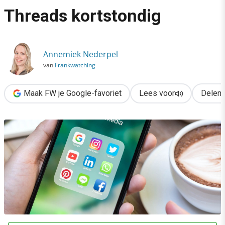
›
Threads kortstondig
Socialmedia-onderzoek 2024: comeback X & succes Threads k
Annemiek Nederpel
van
Frankwatching
Maak FW je Google-favoriet
Lees voor
Delen