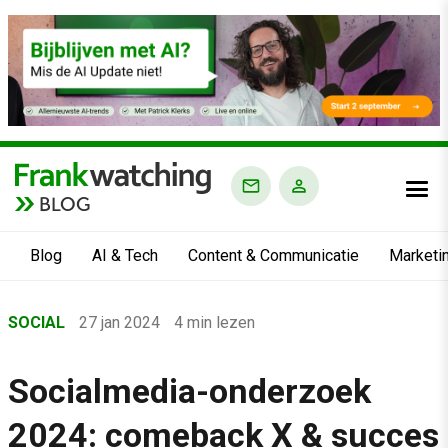
BLOG
Blog
AI & Tech
Content & Communicatie
Marketi
Home
SOCIAL
27 jan 2024
4 min lezen
›
Blog
Socialmedia-onderzoek
›
2024: comeback X & succes
Social