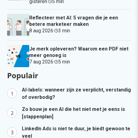
gisteren
·
5 min
·
Reflecteer met AI: 5 vragen die je een
betere marketeer maken
8 aug 2026
·
3 min
·
Je merk opleveren? Waarom een PDF niet
meer genoeg is
7 aug 2026
·
5 min
·
Populair
AI-labels: wanneer zijn ze verplicht, verstandig
of overbodig?
Zo bouw je een AI die het niet met je eens is
[stappenplan]
LinkedIn Ads is niet te duur, je biedt gewoon te
veel