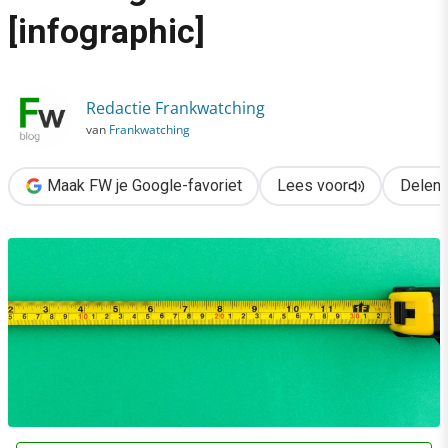
›
[infographic]
De optimale socialmedia-afmetingen voor 2024 [infographic]
Redactie Frankwatching
van
Frankwatching
Maak FW je Google-favoriet
Lees voor
Delen