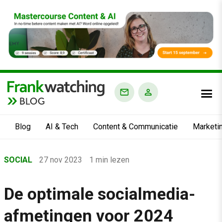
BLOG
Blog
AI & Tech
Content & Communicatie
Marketi
Home
SOCIAL
27 nov 2023
1 min lezen
›
Blog
De optimale socialmedia-
›
afmetingen voor 2024
Social