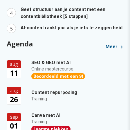
Geef structuur aan je content met een
contentbibliotheek [5 stappen]
AI-content rankt pas als je iets te zeggen hebt
Agenda
Meer
SEO & GEO met AI
aug
Online mastercourse
11
Beoordeeld met een 9!
aug
Content repurposing
26
Training
Canva met AI
sep
Training
01
Laatste plekken