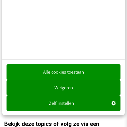
Anderen lezen ook
LinkedIn Ads is niet te duur, je biedt gewoon
te veel
6 min
·
Pieter-Jan Maleux
Zo zorg je dat kijkers niet wegscrollen bij je
YouTube Shorts
4 min
·
Fleur Zick
Alle cookies toestaan
Waarom krijgt je post ineens minder bereik?
Weigeren
6 min
·
Kirsten Jassies
Zelf instellen
Bekijk deze topics of volg ze via een