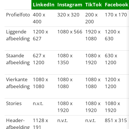
LinkedIn
Instagram
TikTok
Facebook
Profielfoto
400 x
320 x 320
200 x
170 x 170
400
200
Liggende
1200 x
1080 x 566
1920 x
1200 x
afbeelding
627
1080
630
Staande
627 x
1080 x
1080 x
630 x
afbeelding
1200
1350
1920
1200
Vierkante
1080 x
1080 x
1080 x
1200 x
afbeelding
1080
1080
1080
1200
Stories
n.v.t.
1080 x
1080 x
1080 x
1920
1920
1920
Header-
1128 x
n.v.t.
n.v.t.
851 x 315
afbeelding
191