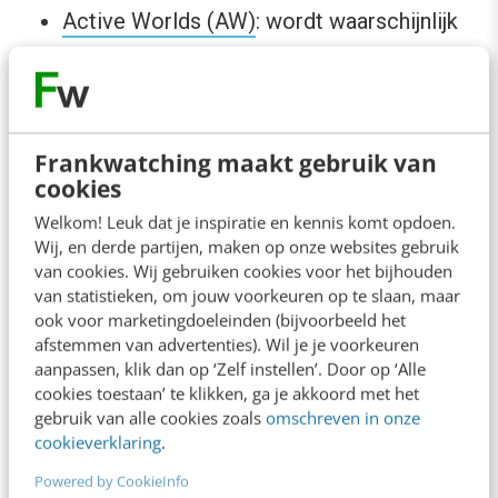
Active Worlds (AW)
: wordt waarschijnlijk
het meest gebruikt voor het bouwen van
educatieve virtuele werelden.
Second Life:
bedoeld voor iedereen, maar
Frankwatching maakt gebruik van
wordt vooral door volwassenen bezocht
cookies
en is recent veel in de media.
Welkom! Leuk dat je inspiratie en kennis komt opdoen.
World of Warcraft (WoW)
: voor
Wij, en derde partijen, maken op onze websites gebruik
iedereen,
MMORPG
(massively
van cookies. Wij gebruiken cookies voor het bijhouden
van statistieken, om jouw voorkeuren op te slaan, maar
multiplayer online roleplayer game), kent
ook voor marketingdoeleinden (bijvoorbeeld het
wereldwijd waarschijnlijk het grootste
afstemmen van advertenties). Wil je je voorkeuren
aanpassen, klik dan op ‘Zelf instellen’. Door op ‘Alle
aantal spelers.
cookies toestaan’ te klikken, ga je akkoord met het
Habbohotel:
het populairste hotel voor
gebruik van alle cookies zoals
omschreven in onze
cookieverklaring
.
kinderen van 14 tot 17 jaar met zowel
amusements- als educatieve
Powered by CookieInfo