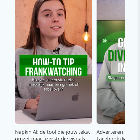
Napkin AI: de tool die jouw tekst
Adverteren op In
omzet naar ijzersterke visuals
Facebook (Meta)