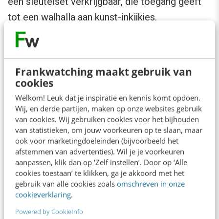
een sleutelset verkrijgbaar, die toegang geeft
tot een walhalla aan kunst-inkijkjes.
Frankwatching maakt gebruik van
cookies
Welkom! Leuk dat je inspiratie en kennis komt opdoen.
Wij, en derde partijen, maken op onze websites gebruik
van cookies. Wij gebruiken cookies voor het bijhouden
van statistieken, om jouw voorkeuren op te slaan, maar
ook voor marketingdoeleinden (bijvoorbeeld het
afstemmen van advertenties). Wil je je voorkeuren
aanpassen, klik dan op ‘Zelf instellen’. Door op ‘Alle
cookies toestaan’ te klikken, ga je akkoord met het
gebruik van alle cookies zoals
omschreven in onze
Grotere inzet van virtuele werelden
cookieverklaring
.
SURFnet
is zojuist een
pilot
gestart, waarin
Powered by CookieInfo
hoger onderwijsinstellingen gratis gebruik