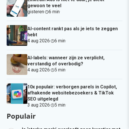
gewoon te veel
gisteren
·
6 min
·
AI-content rankt pas als je iets te zeggen
hebt
4 aug 2026
·
6 min
·
AI-labels: wanneer zijn ze verplicht,
verstandig of overbodig?
4 aug 2026
·
5 min
·
10x populair: verborgen parels in Copilot,
afhakende websitebezoekers & TikTok
SEO uitgelegd
3 aug 2026
·
5 min
·
Populair