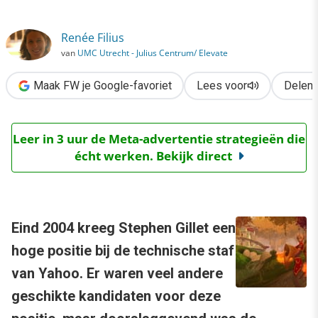
›
Wat leren virtuele werelden ons?
Renée Filius
van
UMC Utrecht - Julius Centrum/ Elevate
Maak FW je Google-favoriet
Lees voor
Delen
Leer in 3 uur de Meta-advertentie strategieën die
écht werken. Bekijk direct
Eind 2004 kreeg Stephen Gillet een
hoge positie bij de technische staf
van Yahoo. Er waren veel andere
geschikte kandidaten voor deze