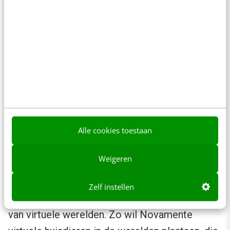
vergaderingen wanneer je op
kantoor ook een
vergaderruimte hebt. Toch
leggen verrassend veel
bedrijven de nadruk op de
grote gelijkenis met real life.
Mijns inziens zit de
innovatieve kracht vooral in
Alle cookies toestaan
de nieuwe mogelijkheden.
Weigeren
Ben Goertzel, directeur Novamente, schreef
een
interessant artikel
over het verbinden van
Zelf instellen
kunstmatige intelligentie met de mogelijkheden
van virtuele werelden. Zo wil Novamente