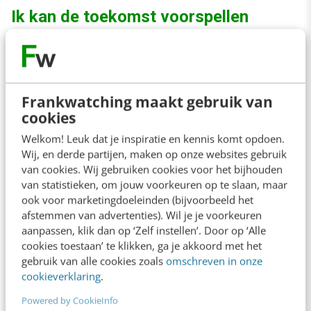
Ik kan de toekomst voorspellen
Iedereen die dat zegt moet je niet al te serieus
nemen. Met toekomst voorspellen bedoel ik
Frankwatching maakt gebruik van
uitspraken die verder gaan dan: in 2010 gaat het
cookies
regenen op een zaterdag of er gaat een
Welkom! Leuk dat je inspiratie en kennis komt opdoen.
bekende Nederlander dood. Dat is dusdanig
Wij, en derde partijen, maken op onze websites gebruik
generiek dat het geen waarde heeft. Echte en
van cookies. Wij gebruiken cookies voor het bijhouden
van statistieken, om jouw voorkeuren op te slaan, maar
concrete voorspellingen, daar wagen weinig
ook voor marketingdoeleinden (bijvoorbeeld het
mensen zich aan.
afstemmen van advertenties). Wil je je voorkeuren
aanpassen, klik dan op ‘Zelf instellen’. Door op ‘Alle
cookies toestaan’ te klikken, ga je akkoord met het
Hoe stel je dan vast of iets een trend gaat
gebruik van alle cookies zoals
omschreven in onze
worden? Wat is een trend eigenlijk? Volgens
cookieverklaring
.
Webster is een
trend
: ‘a line of development’ of
Powered by CookieInfo