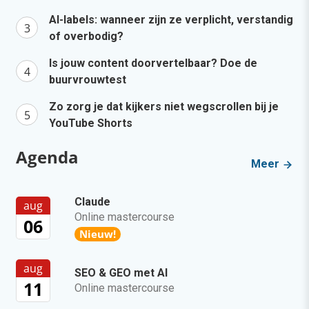
AI-labels: wanneer zijn ze verplicht, verstandig
of overbodig?
Is jouw content doorvertelbaar? Doe de
buurvrouwtest
Zo zorg je dat kijkers niet wegscrollen bij je
YouTube Shorts
Agenda
Meer
Claude
aug
Online mastercourse
06
Nieuw!
aug
SEO & GEO met AI
11
Online mastercourse