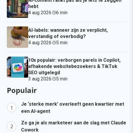
AI-content rankt pas als je iets te zeggen
hebt
4 aug 2026
·
6 min
·
AI-labels: wanneer zijn ze verplicht,
verstandig of overbodig?
4 aug 2026
·
5 min
·
10x populair: verborgen parels in Copilot,
afhakende websitebezoekers & TikTok
SEO uitgelegd
3 aug 2026
·
5 min
·
Populair
Je ‘sterke merk’ overleeft geen kwartier met
een AI-agent
Zo ga je als marketeer aan de slag met Claude
Cowork