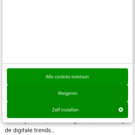
mee om de trends voor 2010 te bepalen. Wat
wordt volgens jou een trend in 2010? Hierbij
hoef je geen volledige (cijfermatige)
onderbouwing te leveren van de trend die je
ziet. Geef aan wat jij denkt dat moet worden
toegevoegd en waarom. Andere lezers kunnen
daar weer op reageren via de reacties.
Alle cookies toestaan
Alhoewel ik niet van te voren een filter wil
leggen op wat wel en niet de trends voor 2010
Weigeren
zijn, denk ik wel dat voor dit overzicht een link
Zelf instellen
met digitaal (internet, mobiel, online en/of ICT)
wenselijk is. Frankwatching focust immers op
de digitale trends…