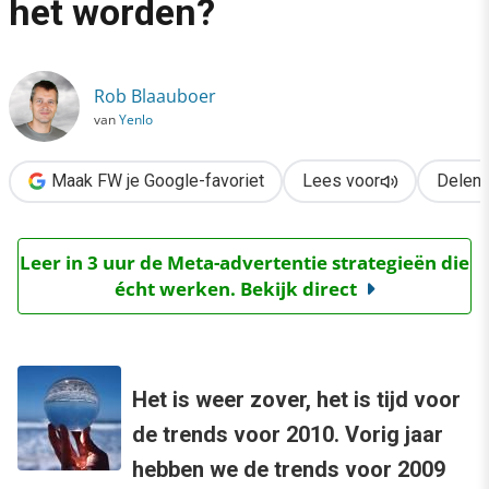
het worden?
›
Trends voor 2010: wat gaat het worden?
Rob Blaauboer
van
Yenlo
Maak FW je Google-favoriet
Lees voor
Delen
Leer in 3 uur de Meta-advertentie strategieën die
écht werken. Bekijk direct
Het is weer zover, het is tijd voor
de trends voor 2010. Vorig jaar
hebben we de trends voor 2009