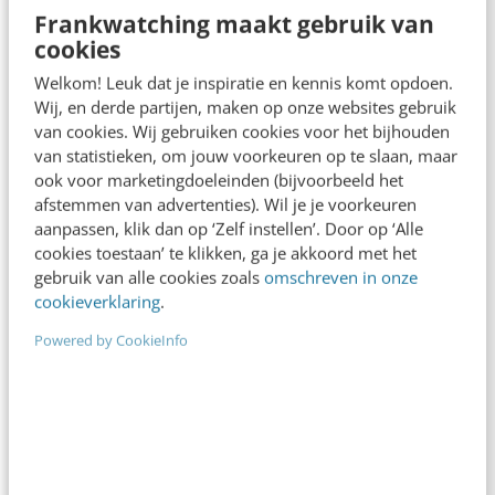
Frankwatching maakt gebruik van
cookies
Welkom! Leuk dat je inspiratie en kennis komt opdoen.
Wij, en derde partijen, maken op onze websites gebruik
van cookies. Wij gebruiken cookies voor het bijhouden
van statistieken, om jouw voorkeuren op te slaan, maar
ook voor marketingdoeleinden (bijvoorbeeld het
afstemmen van advertenties). Wil je je voorkeuren
aanpassen, klik dan op ‘Zelf instellen’. Door op ‘Alle
ONLINE MASTERCLASS
cookies toestaan’ te klikken, ga je akkoord met het
De nieuwe SEO- & GEO-
gebruik van alle cookies zoals
omschreven in onze
spelregels
cookieverklaring
.
Powered by CookieInfo
In 2,5 uur van Google-first naar AI-first: zo wordt je
content beter gevonden. Schrijf je in en bekijk
direct.
Meer weten