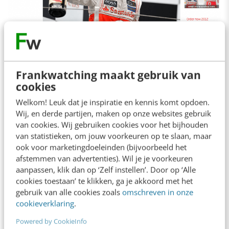
Frankwatching maakt gebruik van
Ook Gatorade demonstreerde zijn kunnen op
cookies
het vlak van contentplanning in de Gatorade
Welkom! Leuk dat je inspiratie en kennis komt opdoen.
replay-campagne. Via dit verhaal wilden ze hun
Wij, en derde partijen, maken op onze websites gebruik
klanten betrekken bij de cultuur van het merk.
van cookies. Wij gebruiken cookies voor het bijhouden
van statistieken, om jouw voorkeuren op te slaan, maar
Ze wilden consumenten overtuigen van de
ook voor marketingdoeleinden (bijvoorbeeld het
bestaansreden van Gatorade: energie geven
afstemmen van advertenties). Wil je je voorkeuren
aanpassen, klik dan op ‘Zelf instellen’. Door op ‘Alle
aan atleten. Het concept gaat ervan uit dat elke
cookies toestaan’ te klikken, ga je akkoord met het
grote atleet wel eens een bepaalde wedstrijd
gebruik van alle cookies zoals
omschreven in onze
cookieverklaring
.
opnieuw wil spelen, omdat die nipt werd
verloren. Gatorade selecteerde een wedstrijd
Powered by CookieInfo