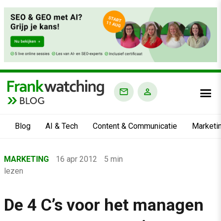
BLOG
Blog
AI & Tech
Content & Communicatie
Marketi
Home
MARKETING
16 apr 2012
5 min
›
lezen
Blog
›
De 4 C’s voor het managen
Marketing