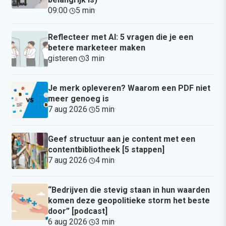
09:00
·
5 min
·
Reflecteer met AI: 5 vragen die je een
betere marketeer maken
gisteren
·
3 min
·
Je merk opleveren? Waarom een PDF niet
meer genoeg is
7 aug 2026
·
5 min
·
Geef structuur aan je content met een
contentbibliotheek [5 stappen]
7 aug 2026
·
4 min
·
“Bedrijven die stevig staan in hun waarden
komen deze geopolitieke storm het beste
door” [podcast]
6 aug 2026
·
3 min
·