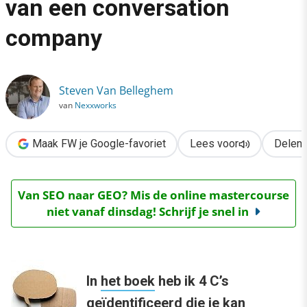
van een conversation
›
company
De 4 C’s voor het managen van een conversation company
Steven Van Belleghem
van
Nexxworks
Maak FW je Google-favoriet
Lees voor
Delen
Van SEO naar GEO? Mis de online mastercourse
niet vanaf dinsdag! Schrijf je snel in
In
het boek
heb ik 4 C’s
geïdentificeerd die je kan