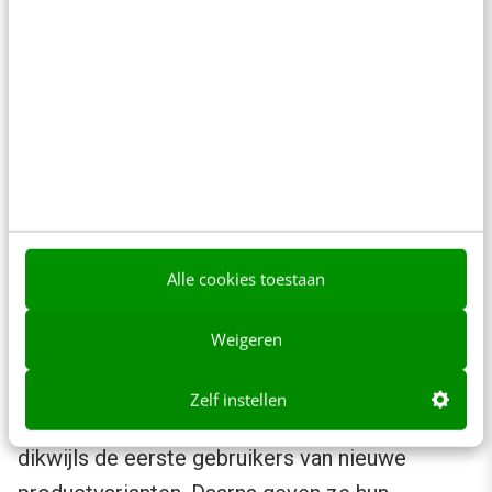
succesvolle hamburgertent in Manhattan, stelt
elke dag een nieuw menu op met haar klanten.
Via tablets in het restaurant kunnen klanten hun
ideale hamburger samenstellen. Elk nieuw
concept wordt zichtbaar gemaakt voor de
andere klanten. De meest verkochte burgers
worden via Facebook en Twitter gepromoot.
Per verkochte burger ontvangt de klant 25
Alle cookies toestaan
cent. Procter & Gamble beschikt over
Vocalpoint
, een community waarin 350.000
Weigeren
moeders meehelpen met het uitdenken van
nieuwe concepten voor een aantal van de
Zelf instellen
merken van het bedrijf. Deze mensen zijn
dikwijls de eerste gebruikers van nieuwe