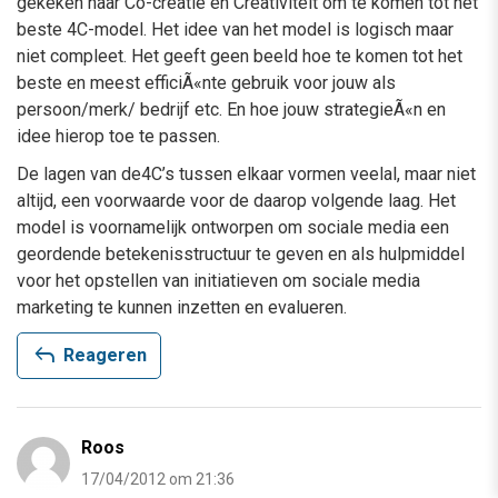
gekeken naar Co-creatie en Creativiteit om te komen tot het
beste 4C-model. Het idee van het model is logisch maar
niet compleet. Het geeft geen beeld hoe te komen tot het
beste en meest efficiÃ«nte gebruik voor jouw als
persoon/merk/ bedrijf etc. En hoe jouw strategieÃ«n en
idee hierop toe te passen.
De lagen van de4C’s tussen elkaar vormen veelal, maar niet
altijd, een voorwaarde voor de daarop volgende laag. Het
model is voornamelijk ontworpen om sociale media een
geordende betekenisstructuur te geven en als hulpmiddel
voor het opstellen van initiatieven om sociale media
marketing te kunnen inzetten en evalueren.
reply
Reageren
Roos
17/04/2012 om 21:36