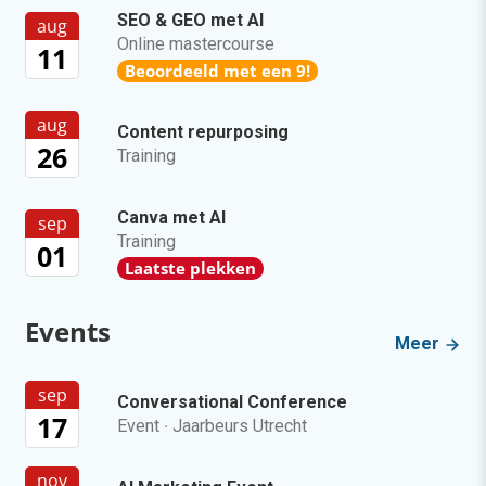
SEO & GEO met AI
aug
Online mastercourse
11
Beoordeeld met een 9!
aug
Content repurposing
26
Training
Canva met AI
sep
Training
01
Laatste plekken
Events
Meer
sep
Conversational Conference
17
Event
·
Jaarbeurs Utrecht
nov